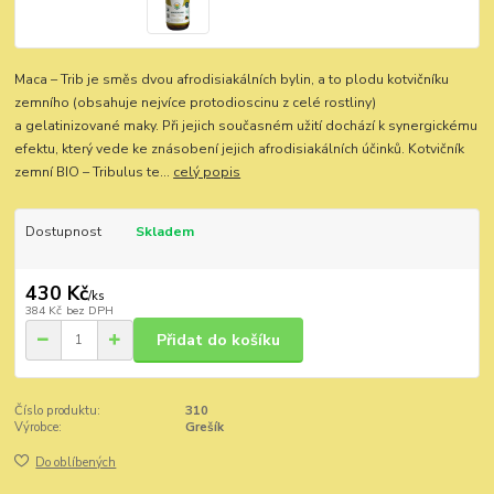
Maca – Trib je směs dvou afrodisiakálních bylin, a to plodu kotvičníku
zemního (obsahuje nejvíce protodioscinu z celé rostliny)
a gelatinizované maky. Při jejich současném užití dochází k synergickému
efektu, který vede ke znásobení jejich afrodisiakálních účinků. Kotvičník
zemní BIO – Tribulus te...
celý popis
Dostupnost
Skladem
430 Kč
/
ks
384 Kč
bez DPH
Přidat do košíku
Číslo produktu:
310
Výrobce:
Grešík
Do oblíbených