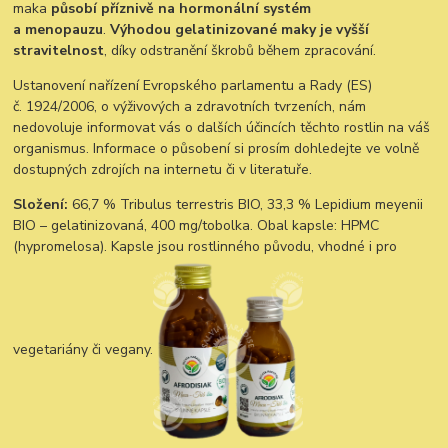
maka
působí příznivě na hormonální systém
a menopauzu
.
Výhodou gelatinizované maky je vyšší
stravitelnost
, díky odstranění škrobů během zpracování.
Ustanovení nařízení Evropského parlamentu a Rady (ES)
č. 1924/2006, o výživových a zdravotních tvrzeních, nám
nedovoluje informovat vás o dalších účincích těchto rostlin na váš
organismus. Informace o působení si prosím dohledejte ve volně
dostupných zdrojích na internetu či v literatuře.
Složení:
66,7 % Tribulus terrestris BIO, 33,3 % Lepidium meyenii
BIO – gelatinizovaná, 400 mg/tobolka. Obal kapsle: HPMC
(hypromelosa). Kapsle jsou rostlinného původu, vhodné i pro
vegetariány či vegany.