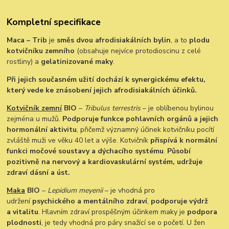
Kompletní specifikace
Maca – Trib
je
směs dvou afrodisiakálních bylin
, a to
plodu
kotvičníku zemního
(obsahuje nejvíce protodioscinu z celé
rostliny) a
gelatinizované maky
.
Při jejich současném užití dochází k synergickému efektu,
který vede ke znásobení jejich afrodisiakálních účinků.
Kotvičník zemní
BIO
–
Tribulus terrestris
– je oblíbenou bylinou
zejména u mužů.
Podporuje funkce pohlavních orgánů a jejich
hormonální aktivitu
, přičemž významný účinek kotvičníku pocítí
zvláště muži ve věku 40 let a výše. Kotvičník
přispívá k normální
funkci močové soustavy a dýchacího systému
.
Působí
pozitivně na nervový a kardiovaskulární systém, udržuje
zdraví dásní a úst.
Maka
BIO
–
Lepidium meyenii
– je vhodná pro
udržení
psychického a mentálního zdraví
,
podporuje výdrž
a vitalitu
. Hlavním zdraví prospěšným účinkem maky je
podpora
plodnosti
, je tedy vhodná pro páry snažící se o početí. U žen