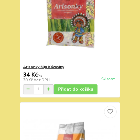
Arizonky 60g Kávoviny
34 Kč
/
ks
Skladem
30 Kč
bez DPH
Přidat do košíku