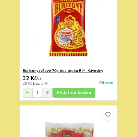
Burisony rýžové 70g bez lepku B.M. Kávoviny
32 Kč
/
ks
Skladem
29 Kč
bez DPH
Přidat do košíku