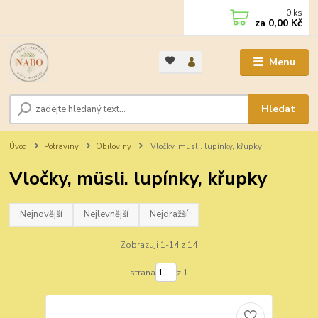
0
ks
za
0,00 Kč
Menu
Hledat
Úvod
Potraviny
Obiloviny
Vločky, müsli. lupínky, křupky
Vločky, müsli. lupínky, křupky
Nejnovější
Nejlevnější
Nejdražší
Zobrazuji 1-14 z 14
strana
z 1