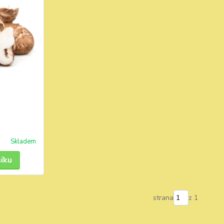
Skladem
šíku
strana
z 1