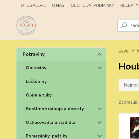
FOTOGALERIE
O NÁS
OBCHODNÍ PODMÍNKY
RECEPTY
Úvod
P
Potraviny
Houb
Obiloviny
Luštěniny
Nejnově
Oleje a tuky
Zobrazuji 
Rostlinné nápoje a dezerty
Ochucovadla a sladidla
Pomazánky, paštiky