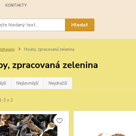
KONTAKTY
Hledat
otraviny
Houby, zpracovaná zelenina
y, zpracovaná zelenina
jší
Nejlevnější
Nejdražší
1-2 z 2