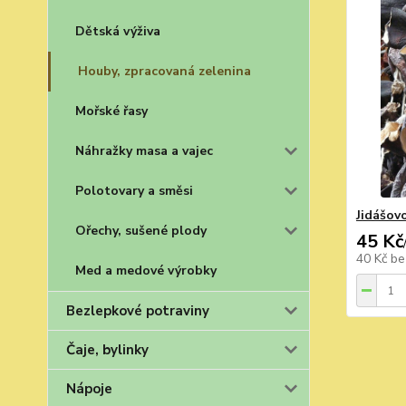
Dětská výživa
Houby, zpracovaná zelenina
Mořské řasy
Náhražky masa a vajec
Polotovary a směsi
Jidášov
Ořechy, sušené plody
45 Kč
40 Kč
be
Med a medové výrobky
Bezlepkové potraviny
Čaje, bylinky
Nápoje