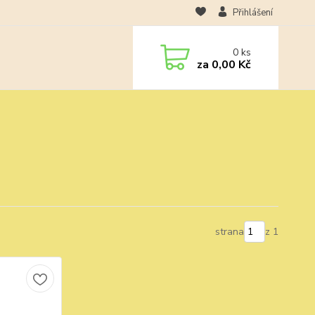
Přihlášení
0
ks
za
0,00 Kč
strana
z 1