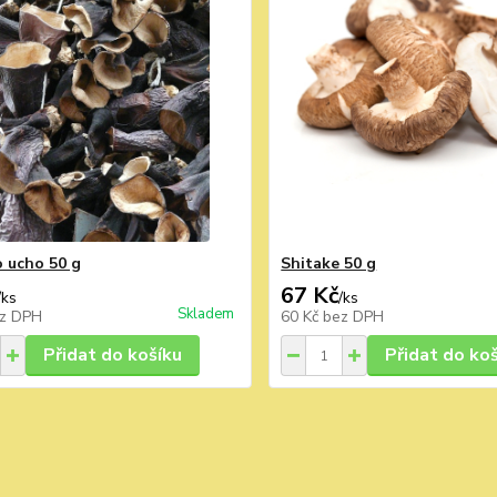
o ucho 50 g
Shitake 50 g
67 Kč
/
ks
/
ks
Skladem
z DPH
60 Kč
bez DPH
Přidat do košíku
Přidat do ko