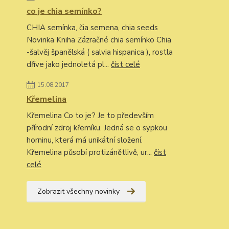
co je chia semínko?
CHIA semínka, čia semena, chia seeds
Novinka Kniha Zázračné chia semínko Chia
-šalvěj španělská ( salvia hispanica ), rostla
dříve jako jednoletá pl...
číst celé
15.08.2017
Křemelina
Křemelina Co to je? Je to především
přírodní zdroj křemíku. Jedná se o sypkou
horninu, která má unikátní složení.
Křemelina působí protizánětlivě, ur...
číst
celé
Zobrazit všechny novinky