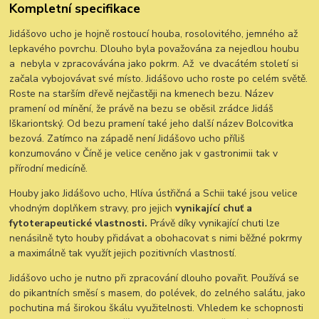
Kompletní specifikace
Jidášovo ucho je hojně rostoucí houba, rosolovitého, jemného až
lepkavého povrchu. Dlouho byla považována za nejedlou houbu
a nebyla v zpracovávána jako pokrm. Až ve dvacátém století si
začala vybojovávat své místo. Jidášovo ucho roste po celém světě.
Roste na starším dřevě nejčastěji na kmenech bezu. Název
pramení od mínění, že právě na bezu se oběsil zrádce Jidáš
Iškariontský. Od bezu pramení také jeho další název Bolcovitka
bezová. Zatímco na západě není Jidášovo ucho příliš
konzumováno v Číně je velice ceněno jak v gastronimii tak v
přírodní medicíně.
Houby jako Jidášovo ucho, Hlíva ústřičná a Schii také jsou velice
vhodným doplňkem stravy, pro jejich
vynikající chuť a
fytoterapeutické vlastnosti.
Právě díky vynikající chuti lze
nenásilně tyto houby přidávat a obohacovat s nimi běžné pokrmy
a maximálně tak využít jejich pozitivních vlastností.
Jidášovo ucho je nutno při zpracování dlouho povařit. Používá se
do pikantních směsí s masem, do polévek, do zelného salátu, jako
pochutina má širokou škálu využitelnosti. Vhledem ke schopnosti