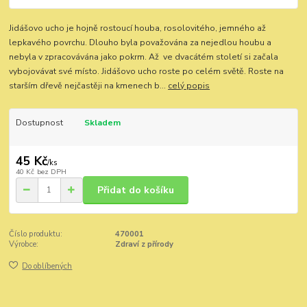
Jidášovo ucho je hojně rostoucí houba, rosolovitého, jemného až
lepkavého povrchu. Dlouho byla považována za nejedlou houbu a
nebyla v zpracovávána jako pokrm. Až ve dvacátém století si začala
vybojovávat své místo. Jidášovo ucho roste po celém světě. Roste na
starším dřevě nejčastěji na kmenech b...
celý popis
Dostupnost
Skladem
45 Kč
/
ks
40 Kč
bez DPH
Přidat do košíku
Číslo produktu:
470001
Výrobce:
Zdraví z přírody
Do oblíbených