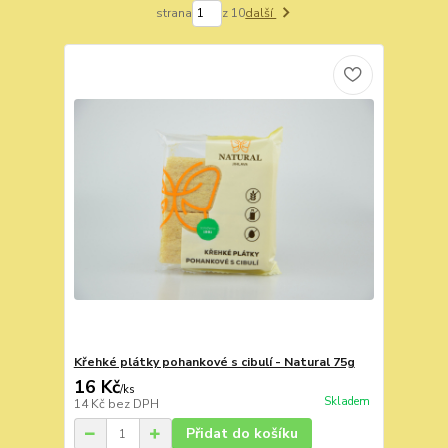
strana
z 10
další
Křehké plátky pohankové s cibulí - Natural 75g
16 Kč
/
ks
Skladem
14 Kč
bez DPH
Přidat do košíku