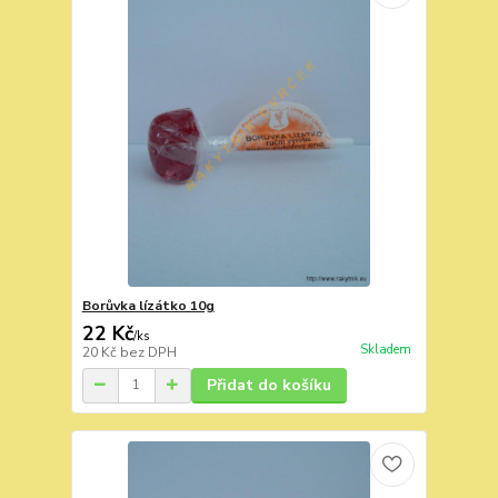
Borůvka lízátko 10g
22 Kč
/
ks
Skladem
20 Kč
bez DPH
Přidat do košíku