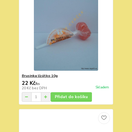
Brusinka lízátko 10g
22 Kč
/
ks
Skladem
20 Kč
bez DPH
Přidat do košíku