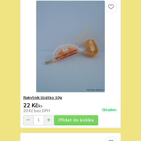
Rakytník lízátko 10g
22 Kč
/
ks
Skladem
20 Kč
bez DPH
Přidat do košíku