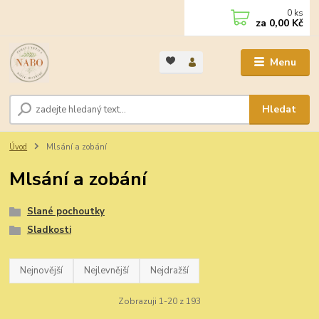
0
ks
za
0,00 Kč
Menu
Hledat
Úvod
Mlsání a zobání
Mlsání a zobání
Slané pochoutky
Sladkosti
Nejnovější
Nejlevnější
Nejdražší
Zobrazuji 1-20 z 193