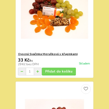
Ovocná Svačinka Meruňková s křupinkami
33 Kč
/
ks
Skladem
29 Kč
bez DPH
Přidat do košíku