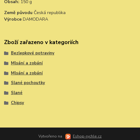
Obsah:
150 g
Země původu
Česká republika
Výrobce
DAMODARA
Zboží zařazeno v kategoriích
Bezlepkové potraviny
Mlsání a zobání
Mlsání a zobání
Slané pochoutky
Slané
Chipsy
Vytvořeno na
Eshop-rychle.cz