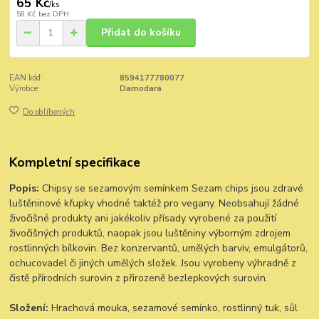
65 Kč
/
ks
58 Kč
bez DPH
Přidat do košíku
EAN kód:
8594177780077
Výrobce:
Damodara
Do oblíbených
Kompletní specifikace
Popis:
Chipsy se sezamovým semínkem Sezam chips jsou zdravé
luštěninové křupky vhodné taktéž pro vegany. Neobsahují žádné
živočišné produkty ani jakékoliv přísady vyrobené za použití
živočišných produktů, naopak jsou luštěniny výborným zdrojem
rostlinných bílkovin. Bez konzervantů, umělých barviv, emulgátorů,
ochucovadel či jiných umělých složek. Jsou vyrobeny výhradně z
čistě přírodních surovin z přirozeně bezlepkových surovin.
Složení:
Hrachová mouka, sezamové semínko, rostlinný tuk, sůl