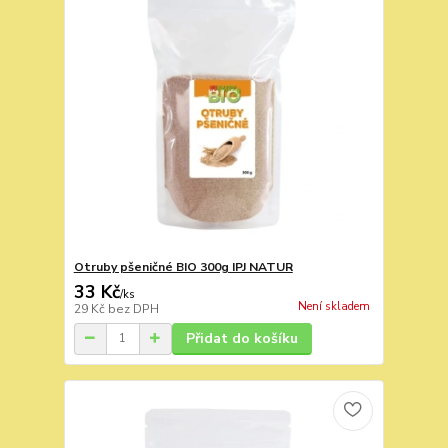
Otruby pšeničné BIO 300g IPJ NATUR
33 Kč
/
ks
Není skladem
29 Kč
bez DPH
Přidat do košíku