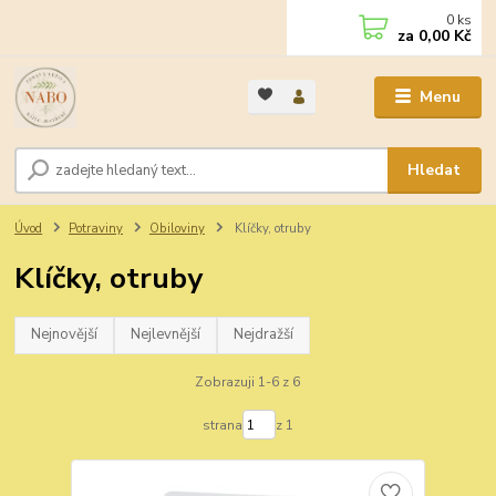
0
ks
za
0,00 Kč
Menu
Hledat
Úvod
Potraviny
Obiloviny
Klíčky, otruby
Klíčky, otruby
Nejnovější
Nejlevnější
Nejdražší
Zobrazuji 1-6 z 6
strana
z 1