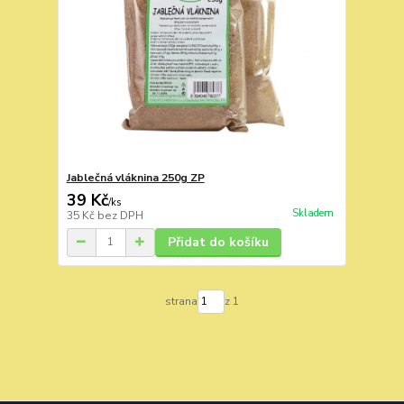
Jablečná vláknina 250g ZP
39 Kč
/
ks
Skladem
35 Kč
bez DPH
Přidat do košíku
strana
z 1