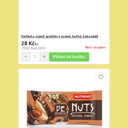
DeNuts slané arašídy v pravé hořké čokoládě
28 Kč
/
ks
Není skladem
25 Kč
bez DPH
Přidat do košíku