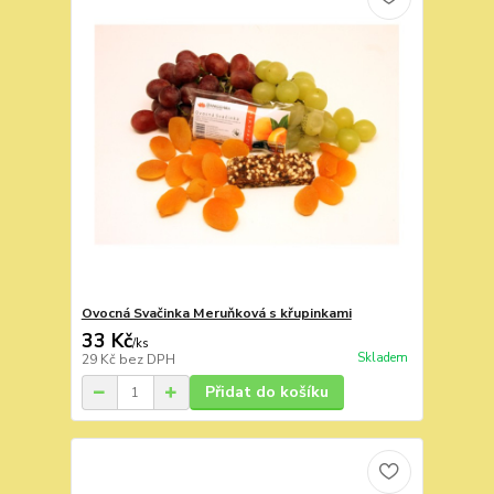
Ovocná Svačinka Meruňková s křupinkami
33 Kč
/
ks
Skladem
29 Kč
bez DPH
Přidat do košíku