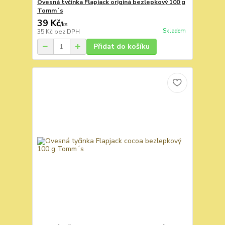
Ovesná tyčinka Flapjack originá bezlepkový 100 g
Tomm´s
39 Kč
/
ks
Skladem
35 Kč
bez DPH
Přidat do košíku