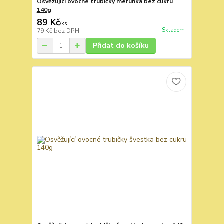
Osvěžující ovocné trubičky meruňka bez cukru
140g
89 Kč
/
ks
Skladem
79 Kč
bez DPH
Přidat do košíku