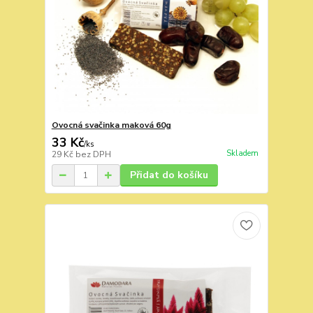
Ovocná svačinka maková 60g
33 Kč
/
ks
Skladem
29 Kč
bez DPH
Přidat do košíku