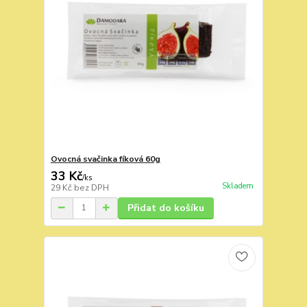
Ovocná svačinka fíková 60g
33 Kč
/
ks
Skladem
29 Kč
bez DPH
Přidat do košíku