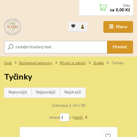
0
ks
za
0,00 Kč
Menu
Hledat
Úvod
Bezlepkové potraviny
Mlsání a zobání
Sladké
Tyčinky
Tyčinky
Nejnovější
Nejlevnější
Nejdražší
Zobrazuji 1-20 z 59
strana
z 3
další