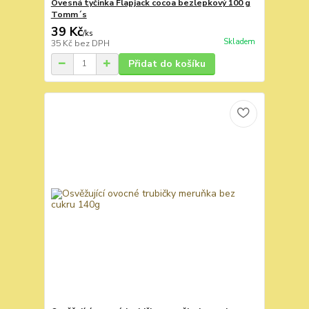
Ovesná tyčinka Flapjack cocoa bezlepkový 100 g
Tomm´s
39 Kč
/
ks
Skladem
35 Kč
bez DPH
Přidat do košíku