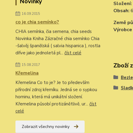
Novinky
Složení:
Obsah:
6
16.09.2015
co je chia semínko?
Země p
Výrobc
CHIA semínka, čia semena, chia seeds
Novinka Kniha Zázračné chia semínko Chia
-šalvěj španělská ( salvia hispanica ), rostla
dříve jako jednoletá pl...
číst celé
Zboží 
15.08.2017
Křemelina
Bezle
Křemelina Co to je? Je to především
Slad
přírodní zdroj křemíku. Jedná se o sypkou
horninu, která má unikátní složení.
Křemelina působí protizánětlivě, ur...
číst
celé
Zobrazit všechny novinky