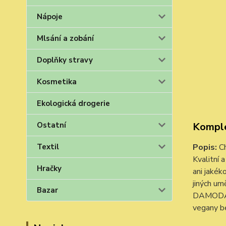
Nápoje
Mlsání a zobání
Doplňky stravy
Kosmetika
Ekologická drogerie
Ostatní
Komple
Textil
Popis:
Ch
Kvalitní
Hračky
ani jakék
jiných um
Bazar
DAMODARA
vegany be