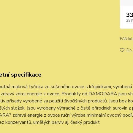
33
29 
EAN kó
Do 
tní specifikace
utná maková tyčinka ze sušeného ovoce s křupinkami, vyrobená 
 a zdravý zdroj energie z ovoce. Produkty od DAMODARA jsou vh
oliv přísady vyrobené za použití živočišných produktů. Jsou bez 
ělých složek. Jsou vyrobeny výhradně z čistě přírodních surovin z
? zdravá energie z ovoce ruční výroba minimální ovocný podíl 
z konzervantů, umělých barviv aj. český produkt