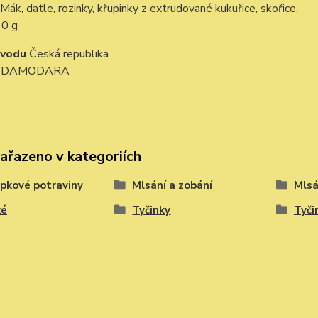
Mák, datle, rozinky, křupinky z extrudované kukuřice, skořice.
0 g
ůvodu
Česká republika
e
DAMODARA
zařazeno v kategoriích
pkové potraviny
Mlsání a zobání
Mlsá
ké
Tyčinky
Tyči