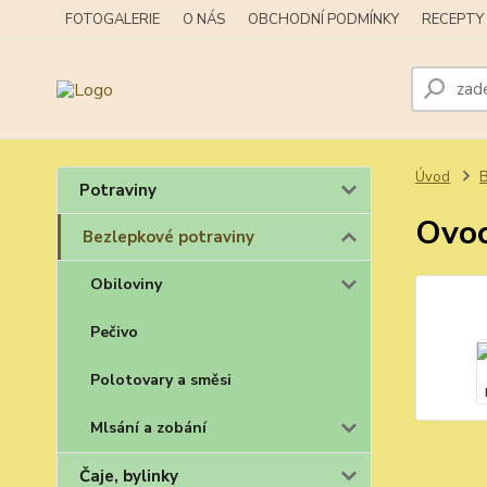
FOTOGALERIE
O NÁS
OBCHODNÍ PODMÍNKY
RECEPTY
Úvod
B
Potraviny
Ovoc
Bezlepkové potraviny
Obiloviny
Pečivo
Polotovary a směsi
Mlsání a zobání
Čaje, bylinky