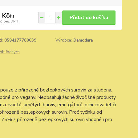
 Kč
/
ks
Přidat do košíku
Kč
bez DPH
d:
8594177780039
Výrobce:
Damodara
oblíbených
pouze z přirozeně bezlepkových surovin za studena.
odné pro vegany. Neobsahují žádné živočišné produkty
konzervantů, umělých barviv, emulgátorů, ochucovadel či
 přirozeně bezlepkových surovin. Proč tyčinku od
75% z přirozeně bezlepkových surovin vhodné i pro