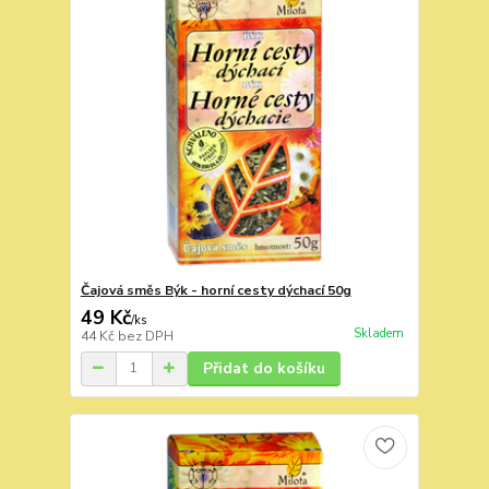
Čajová směs Býk - horní cesty dýchací 50g
49 Kč
/
ks
Skladem
44 Kč
bez DPH
Přidat do košíku