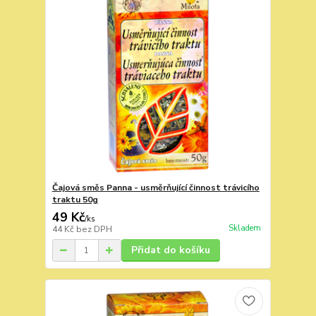
Čajová směs Panna - usměrňující činnost trávicího
traktu 50g
49 Kč
/
ks
Skladem
44 Kč
bez DPH
Přidat do košíku