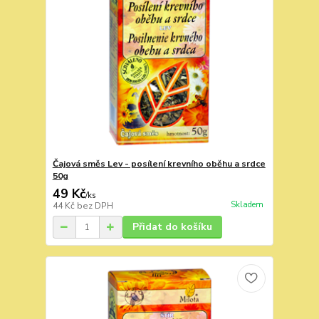
Čajová směs Lev - posílení krevního oběhu a srdce
50g
49 Kč
/
ks
Skladem
44 Kč
bez DPH
Přidat do košíku