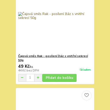
Čajová směs Rak - posílení žláz s vnitřní sekrecí
50g
49 Kč
/
ks
Skladem
44 Kč
bez DPH
Přidat do košíku