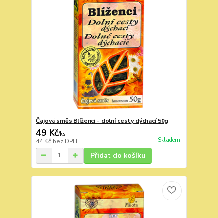
Čajová směs Blíženci - dolní cesty dýchací 50g
49 Kč
/
ks
Skladem
44 Kč
bez DPH
Přidat do košíku