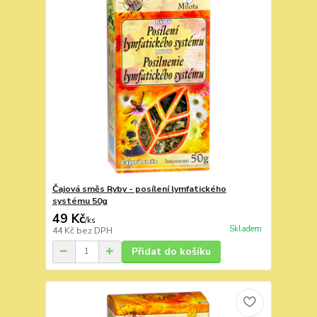
Čajová směs Ryby - posílení lymfatického
systému 50g
49 Kč
/
ks
Skladem
44 Kč
bez DPH
Přidat do košíku