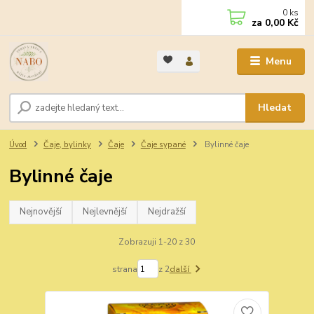
0
ks
za
0,00 Kč
Menu
Hledat
Úvod
Čaje, bylinky
Čaje
Čaje sypané
Bylinné čaje
Bylinné čaje
Nejnovější
Nejlevnější
Nejdražší
Zobrazuji 1-20 z 30
strana
z 2
další