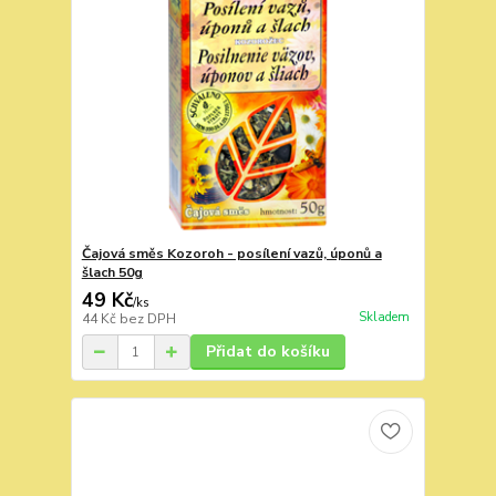
Čajová směs Kozoroh - posílení vazů, úponů a
šlach 50g
49 Kč
/
ks
Skladem
44 Kč
bez DPH
Přidat do košíku