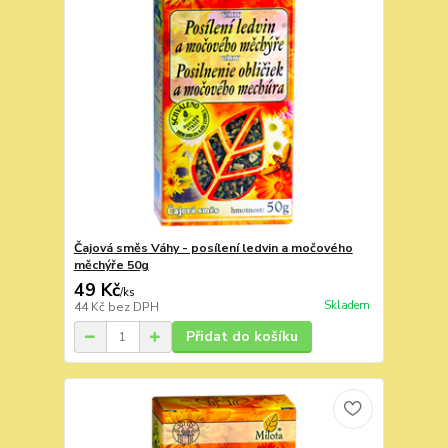
Čajová směs Váhy - posílení ledvin a močového
měchýře 50g
49 Kč
/
ks
Skladem
44 Kč
bez DPH
Přidat do košíku