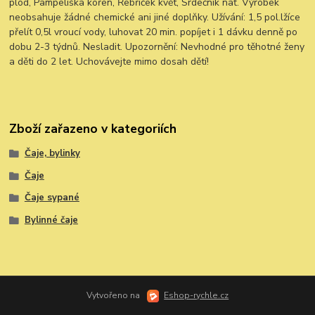
plod, Pampeliška kořen, Řebříček květ, Srdečník nať. Výrobek
neobsahuje žádné chemické ani jiné doplňky. Užívání: 1,5 pol.lžíce
přelít 0,5l vroucí vody, luhovat 20 min. popíjet i 1 dávku denně po
dobu 2-3 týdnů. Nesladit. Upozornění: Nevhodné pro těhotné ženy
a děti do 2 let. Uchovávejte mimo dosah dětí!
Zboží zařazeno v kategoriích
Čaje, bylinky
Čaje
Čaje sypané
Bylinné čaje
Vytvořeno na
Eshop-rychle.cz