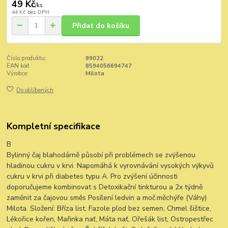
49 Kč
/
ks
44 Kč
bez DPH
Přidat do košíku
Číslo produktu:
99022
EAN kód:
8594056694747
Výrobce:
Milota
Do oblíbených
Kompletní specifikace
B
Bylinný čaj blahodárně působí při problémech se zvýšenou
hladinou cukru v krvi. Napomáhá k vyrovnávání vysokých výkyvů
cukru v krvi při diabetes typu A. Pro zvýšení účinnosti
doporučujeme kombinovat s Detoxikační tinkturou a 2x týdně
zaměnit za čajovou směs Posílení ledvin a moč.měchýře (Váhy)
Milota. Složení: Bříza list, Fazole plod bez semen, Chmel šištice,
Lékořice kořen, Mařinka nať, Máta nať, Ořešák list, Ostropestřec