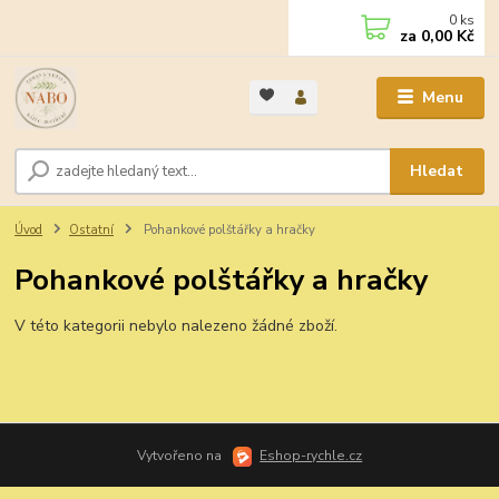
0
ks
za
0,00 Kč
Menu
Hledat
Úvod
Ostatní
Pohankové polštářky a hračky
Pohankové polštářky a hračky
V této kategorii nebylo nalezeno žádné zboží.
Vytvořeno na
Eshop-rychle.cz