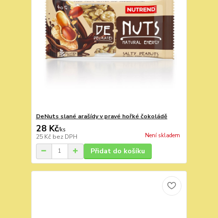
DeNuts slané arašídy v pravé hořké čokoládě
28 Kč
/
ks
Není skladem
25 Kč
bez DPH
Přidat do košíku