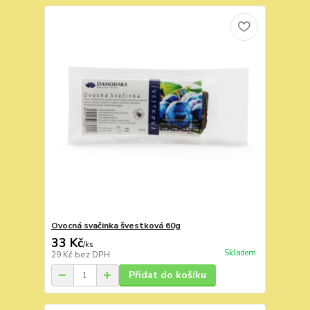
Ovocná svačinka švestková 60g
33 Kč
/
ks
Skladem
29 Kč
bez DPH
Přidat do košíku