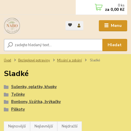
0
ks
za
0,00 Kč
Menu
Hledat
Úvod
Bezlepkové potraviny
Mlsání a zobání
Sladké
Sladké
Sušenky, oplatky, křupky
Tyčinky
Bonbony, lízátka, žvýkačky
Piškoty
Nejnovější
Nejlevnější
Nejdražší