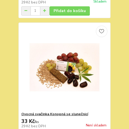
Skladem
29 Kč
bez DPH
Přidat do košíku
Ovocná svačinka Konopná se slunečnicí
33 Kč
/
ks
Není skladem
29 Kč
bez DPH