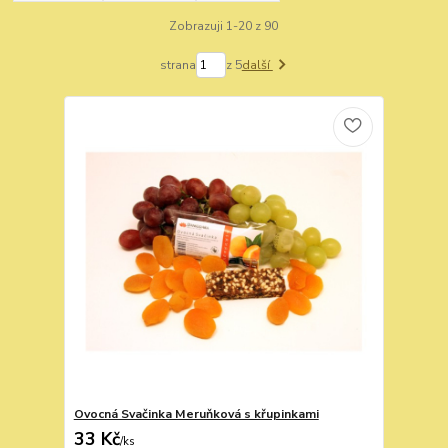
Zobrazuji 1-20 z 90
strana
z 5
další
Ovocná Svačinka Meruňková s křupinkami
33 Kč
/
ks