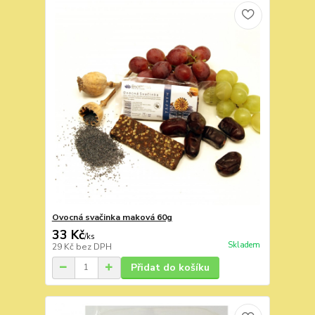
Ovocná svačinka maková 60g
33 Kč
/
ks
Skladem
29 Kč
bez DPH
Přidat do košíku