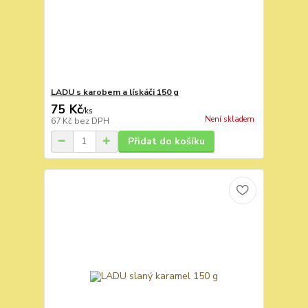
LADU s karobem a lískáči 150 g
75 Kč
/
ks
Není skladem
67 Kč
bez DPH
Přidat do košíku