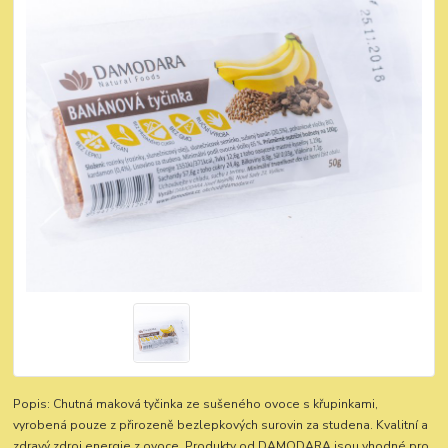
Popis: Chutná maková tyčinka ze sušeného ovoce s křupinkami,
vyrobená pouze z přirozeně bezlepkových surovin za studena. Kvalitní a
zdravý zdroj energie z ovoce. Produkty od DAMODARA jsou vhodné pro