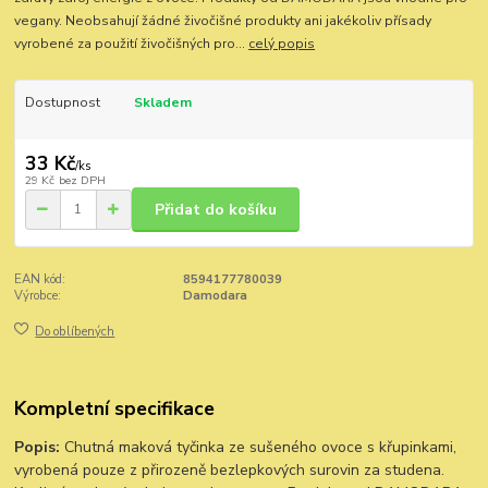
vegany. Neobsahují žádné živočišné produkty ani jakékoliv přísady
vyrobené za použití živočišných pro...
celý popis
Dostupnost
Skladem
33 Kč
/
ks
29 Kč
bez DPH
Přidat do košíku
EAN kód:
8594177780039
Výrobce:
Damodara
Do oblíbených
Kompletní specifikace
Popis:
Chutná maková tyčinka ze sušeného ovoce s křupinkami,
vyrobená pouze z přirozeně bezlepkových surovin za studena.