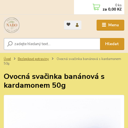
0
ks
za
0,00 Kč
Menu
Hledat
Úvod
Bezlepkové potraviny
Ovocná svačinka banánová s kardamonem
50g
Ovocná svačinka banánová s
kardamonem 50g