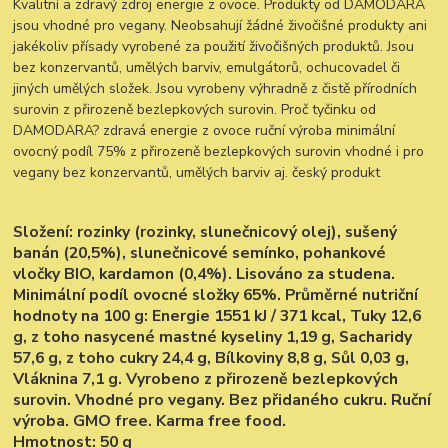
Kvalitní a zdravý zdroj energie z ovoce. Produkty od DAMODARA
jsou vhodné pro vegany. Neobsahují žádné živočišné produkty ani
jakékoliv přísady vyrobené za použití živočišných produktů. Jsou
bez konzervantů, umělých barviv, emulgátorů, ochucovadel či
jiných umělých složek. Jsou vyrobeny výhradně z čistě přírodních
surovin z přirozeně bezlepkových surovin. Proč tyčinku od
DAMODARA? zdravá energie z ovoce ruční výroba minimální
ovocný podíl 75% z přirozeně bezlepkových surovin vhodné i pro
vegany bez konzervantů, umělých barviv aj. český produkt
Složení:
rozinky (rozinky, slunečnicový olej), sušený
banán (20,5%), slunečnicové semínko, pohankové
vločky BIO, kardamon (0,4%). Lisováno za studena.
Minimální podíl ovocné složky 65%. Průměrné nutriční
hodnoty na 100 g: Energie 1551 kJ / 371 kcal, Tuky 12,6
g, z toho nasycené mastné kyseliny 1,19 g, Sacharidy
57,6 g, z toho cukry 24,4 g, Bílkoviny 8,8 g, Sůl 0,03 g,
Vláknina 7,1 g. Vyrobeno z přirozeně bezlepkových
surovin. Vhodné pro vegany. Bez přidaného cukru. Ruční
výroba. GMO free. Karma free food.
Hmotnost:
50 g