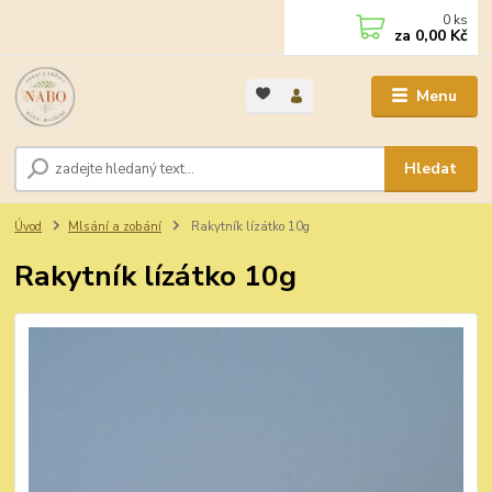
0
ks
za
0,00 Kč
Menu
Hledat
Úvod
Mlsání a zobání
Rakytník lízátko 10g
Rakytník lízátko 10g