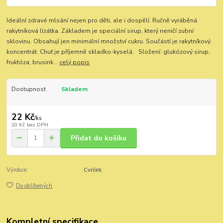
Ideální zdravé mlsání nejen pro děti, ale i dospělí. Ručně vyráběná
rakytníková lízátka. Základem je speciální sirup, který neničí zubní
sklovinu. Obsahují jen minimální množství cukru. Součástí je rakytníkový
koncentrát. Chuť je příjemně skladko-kyselá. Složení: glukózový sirup,
fruktóza, brusink...
celý popis
Dostupnost
Skladem
22 Kč
/
ks
20 Kč
bez DPH
Přidat do košíku
Výrobce:
Cvrček
Do oblíbených
Kompletní specifikace