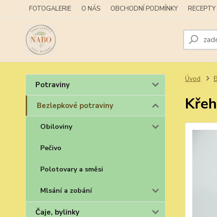
FOTOGALERIE
O NÁS
OBCHODNÍ PODMÍNKY
RECEPTY
Úvod
B
Potraviny
Křeh
Bezlepkové potraviny
Obiloviny
Pečivo
Polotovary a směsi
Mlsání a zobání
Čaje, bylinky