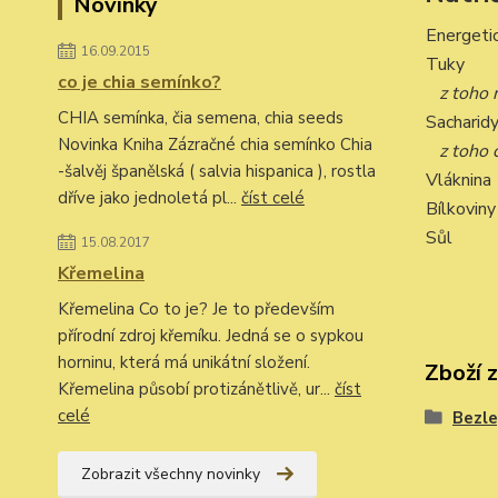
Novinky
Energeti
16.09.2015
Tuky
co je chia semínko?
z toho
CHIA semínka, čia semena, chia seeds
Sacharid
Novinka Kniha Zázračné chia semínko Chia
z toho 
-šalvěj španělská ( salvia hispanica ), rostla
Vláknina
dříve jako jednoletá pl...
číst celé
Bílkoviny
Sůl
15.08.2017
Křemelina
Křemelina Co to je? Je to především
přírodní zdroj křemíku. Jedná se o sypkou
horninu, která má unikátní složení.
Zboží 
Křemelina působí protizánětlivě, ur...
číst
celé
Bezle
Zobrazit všechny novinky