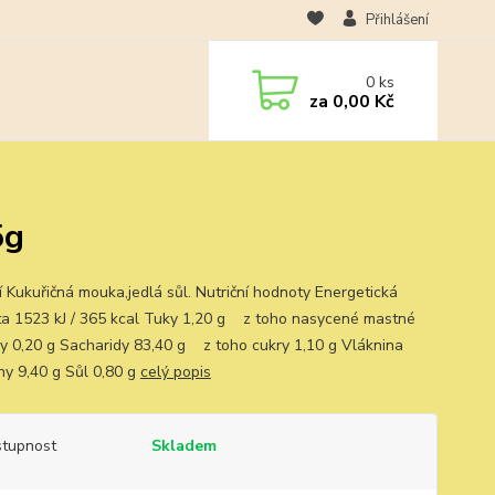
Přihlášení
0
ks
za
0,00 Kč
5g
í Kukuřičná mouka,jedlá sůl. Nutriční hodnoty Energetická
a 1523 kJ / 365 kcal Tuky 1,20 g z toho nasycené mastné
ny 0,20 g Sacharidy 83,40 g z toho cukry 1,10 g Vláknina
iny 9,40 g Sůl 0,80 g
celý popis
tupnost
Skladem