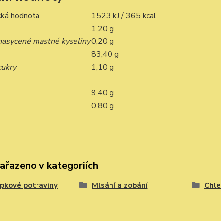
cká hodnota
1523 kJ / 365 kcal
1,20 g
 nasycené mastné kyseliny
0,20 g
y
83,40 g
cukry
1,10 g
9,40 g
0,80 g
zařazeno v kategoriích
pkové potraviny
Mlsání a zobání
Chle