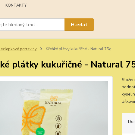
KONTAKTY
Hledat
ezlepkové potraviny
Křehké plátky kukuřičné - Natural 75g
ké plátky kukuřičné - Natural 7
Složen
hodnot
kyseli
Bílkov
Dos