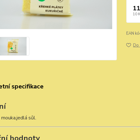
11
10 
EAN kó
Do 
tní specifikace
ní
 mouka,jedlá sůl.
ční hodnoty