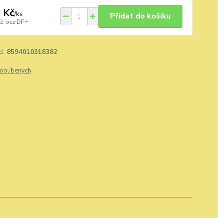
 Kč
/
ks
Přidat do košíku
Kč
bez DPH
d:
8594010318382
oblíbených