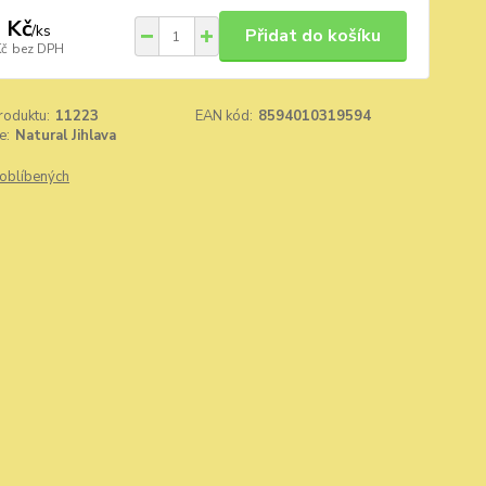
 Kč
/
ks
Přidat do košíku
Kč
bez DPH
roduktu:
11223
EAN kód:
8594010319594
e:
Natural Jihlava
oblíbených