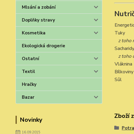
Mlsání a zobání
Nutri
Doplňky stravy
Energeti
Tuky
Kosmetika
z toho
Ekologická drogerie
Sacharid
z toho 
Ostatní
Vláknina
Bílkoviny
Textil
Sůl
Hračky
Bazar
Zboží 
Novinky
Potra
16.09.2015