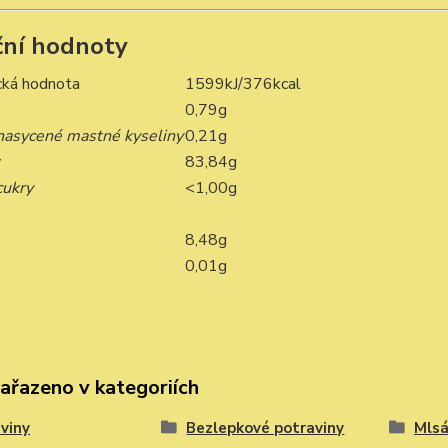
ční hodnoty
cká hodnota
1599kJ/376kcal
0,79g
 nasycené mastné kyseliny
0,21g
y
83,84g
cukry
<1,00g
8,48g
0,01g
zařazeno v kategoriích
viny
Bezlepkové potraviny
Mlsá