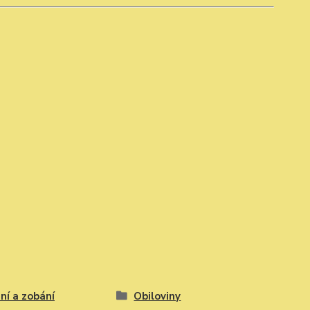
ní a zobání
Obiloviny