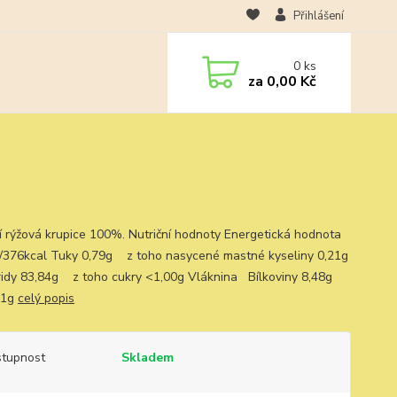
Přihlášení
0
ks
za
0,00 Kč
í rýžová krupice 100%. Nutriční hodnoty Energetická hodnota
/376kcal Tuky 0,79g z toho nasycené mastné kyseliny 0,21g
idy 83,84g z toho cukry <1,00g Vláknina Bílkoviny 8,48g
01g
celý popis
tupnost
Skladem