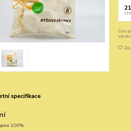
21
19 
Číslo p
Výrobc
Do 
tní specifikace
ní
rupice 100%.