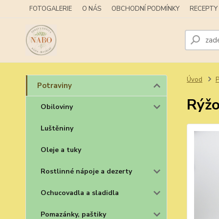
FOTOGALERIE
O NÁS
OBCHODNÍ PODMÍNKY
RECEPTY
Úvod
P
Potraviny
Rýžo
Obiloviny
Luštěniny
Oleje a tuky
Rostlinné nápoje a dezerty
Ochucovadla a sladidla
Pomazánky, paštiky