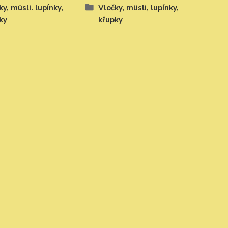
ky, müsli. lupínky,
Vločky, müsli, lupínky,
ky
křupky