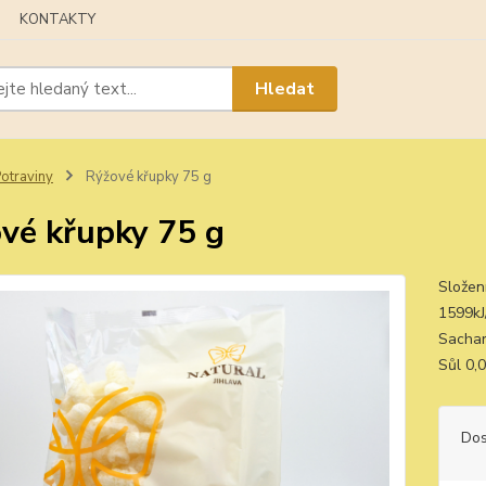
KONTAKTY
Hledat
otraviny
Rýžové křupky 75 g
vé křupky 75 g
Složen
1599kJ
Sachar
Sůl 0,
Dos