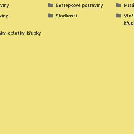
viny
Bezlepkové potraviny
Mlsá
viny
Sladkosti
Vloč
křup
ky, oplatky, křupky