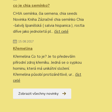
co je chia semínko?
CHIA semínka, čia semena, chia seeds
Novinka Kniha Zázračné chia semínko Chia
-šalvěj španělská ( salvia hispanica ), rostla
dříve jako jednoletá pl...
číst celé
15.08.2017
Křemelina
Křemelina Co to je? Je to především
přírodní zdroj křemíku. Jedná se o sypkou
horninu, která má unikátní složení.
Křemelina působí protizánětlivě, ur...
číst
celé
Zobrazit všechny novinky