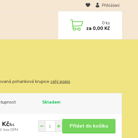
Přihlášení
0
ks
za
0,00 Kč
ovaná pohanková krupice
celý popis
tupnost
Skladem
 Kč
/
ks
Přidat do košíku
Kč
bez DPH