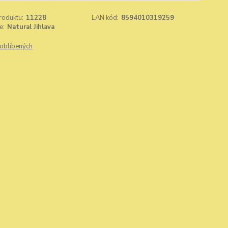
roduktu:
11228
EAN kód:
8594010319259
e:
Natural Jihlava
oblíbených