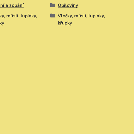
ní a zobání
Obiloviny
ky, müsli. lupínky,
Vločky, müsli, lupínky,
ky
křupky