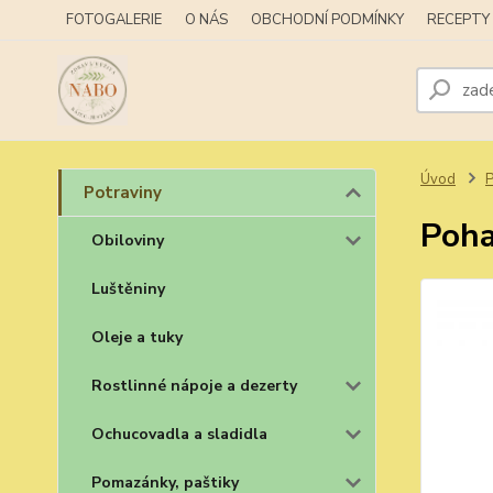
FOTOGALERIE
O NÁS
OBCHODNÍ PODMÍNKY
RECEPTY
Úvod
P
Potraviny
Poha
Obiloviny
Luštěniny
Oleje a tuky
Rostlinné nápoje a dezerty
Ochucovadla a sladidla
Pomazánky, paštiky