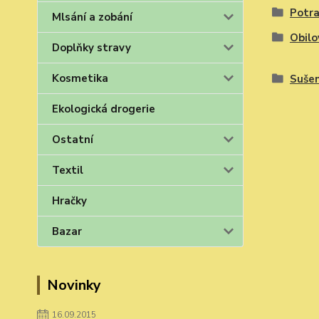
Potra
Mlsání a zobání
Obilo
Doplňky stravy
Kosmetika
Sušen
Ekologická drogerie
Ostatní
Textil
Hračky
Bazar
Novinky
16.09.2015