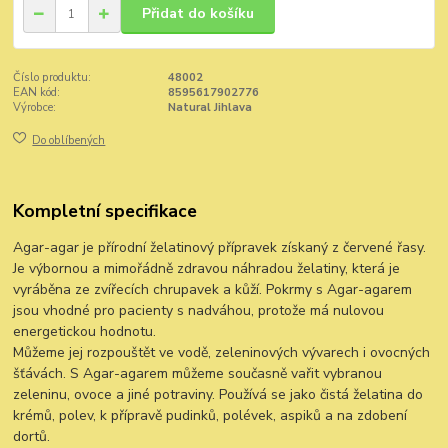
Přidat do košíku
Číslo produktu:
48002
EAN kód:
8595617902776
Výrobce:
Natural Jihlava
Do oblíbených
Kompletní specifikace
Agar-agar je přírodní želatinový přípravek získaný z červené řasy.
Je výbornou a mimořádně zdravou náhradou želatiny, která je
vyráběna ze zvířecích chrupavek a kůží. Pokrmy s Agar-agarem
jsou vhodné pro pacienty s nadváhou, protože má nulovou
energetickou hodnotu.
Můžeme jej rozpouštět ve vodě, zeleninových vývarech i ovocných
šťávách. S Agar-agarem můžeme současně vařit vybranou
zeleninu, ovoce a jiné potraviny. Používá se jako čistá želatina do
krémů, polev, k přípravě pudinků, polévek, aspiků a na zdobení
dortů.