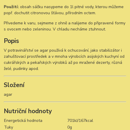
Použití:
obsah sáčku nasypeme do 1l pitné vody, kterou můžeme
popř. dochutit citronovou šťávou, přírodním octem.
Přivedeme k varu, sejmeme z ohně a nalijeme do připravené formy
s ovocem nebo zeleninou. V chladu necháme ztuhnout.
Popis
V potravinářství se agar používá k ochucování, jako stabilizátor i
zahušťovací prostředek a v mnoha výrobcích asijských kuchyní od
cukrářských a pekařských výrobků až po mražené dezerty, různá
želé, pudinky apod.
Složení
agar
Nutriční hodnoty
Energetická hodnota
701kJ/167kcal
Tuky
0g