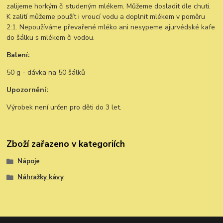
zalijeme horkým či studeným mlékem. Můžeme dosladit dle chuti.
K zalití můžeme použít i vroucí vodu a doplnit mlékem v poměru
2:1. Nepoužíváme převařené mléko ani nesypeme ajurvédské kafe
do šálku s mlékem či vodou.
Balení:
50 g - dávka na 50 šálků
Upozornění:
Výrobek není určen pro děti do 3 let.
Zboží zařazeno v kategoriích
Nápoje
Náhražky kávy