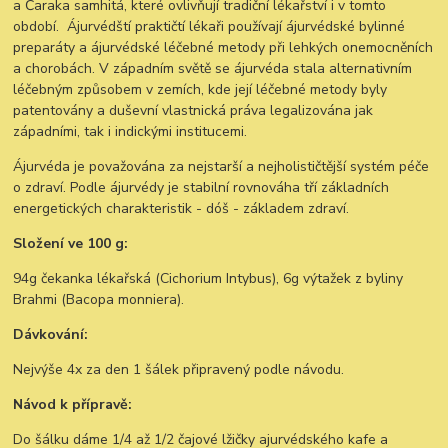
a Čaraka samhitá, které ovlivňují tradiční lékařství i v tomto
období. Ájurvédští praktičtí lékaři používají ájurvédské bylinné
preparáty a ájurvédské léčebné metody při lehkých onemocněních
a chorobách. V západním světě se ájurvéda stala alternativním
léčebným způsobem v zemích, kde její léčebné metody byly
patentovány a duševní vlastnická práva legalizována jak
západními, tak i indickými institucemi.
Ájurvéda je považována za nejstarší a nejholističtější systém péče
o zdraví. Podle ájurvédy je stabilní rovnováha tří základních
energetických charakteristik - dóš - základem zdraví.
Složení ve 100 g:
94g čekanka lékařská (Cichorium Intybus), 6g výtažek z byliny
Brahmi (Bacopa monniera).
Dávkování:
Nejvýše 4x za den 1 šálek připravený podle návodu.
Návod k přípravě:
Do šálku dáme 1/4 až 1/2 čajové lžičky ajurvédského kafe a