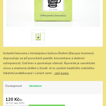
Instantní kávovina s himalájskou bylinou Brahmi (Bacopa monnieri),
doporučuje se při poruchách paměti, koncentrace a duševní
vyčerpanosti, čistí krev a zpomaluje stárnutí. Ájurvéda je sanskrtské
slovo a znamená vědění o životě. Je to systém tradičního indického
lékařství praktikovaný i v jiných zemí...
celý popis
Dostupnost
Skladem
120 Kč
/
ks
107 Kč
bez DPH