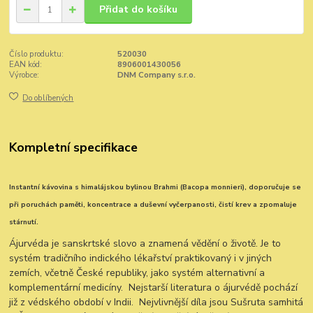
Přidat do košíku
Číslo produktu:
520030
EAN kód:
8906001430056
Výrobce:
DNM Company s.r.o.
Do oblíbených
Kompletní specifikace
Instantní kávovina s himalájskou bylinou Brahmi (Bacopa monnieri), doporučuje se
při poruchách paměti, koncentrace a duševní vyčerpanosti, čistí krev a zpomaluje
stárnutí.
Ájurvéda je sanskrtské slovo a znamená vědění o životě. Je to
systém tradičního indického lékařství praktikovaný i v jiných
zemích, včetně České republiky, jako systém alternativní a
komplementární medicíny. Nejstarší literatura o ájurvédě pochází
již z védského období v Indii. Nejvlivnější díla jsou Sušruta samhitá