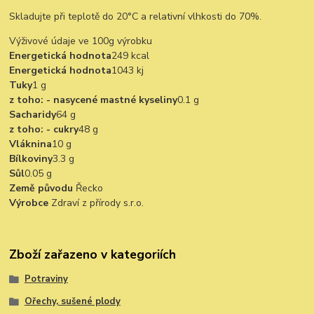
Skladujte při teplotě do 20°C a relativní vlhkosti do 70%.
Výživové údaje ve 100g výrobku
Energetická hodnota
249 kcal
Energetická hodnota
1043 kj
Tuky
1 g
z toho: - nasycené mastné kyseliny
0.1 g
Sacharidy
64 g
z toho: - cukry
48 g
Vláknina
10 g
Bílkoviny
3.3 g
Sůl
0.05 g
Země původu
Řecko
Výrobce
Zdraví z přírody s.r.o.
Zboží zařazeno v kategoriích
Potraviny
Ořechy, sušené plody