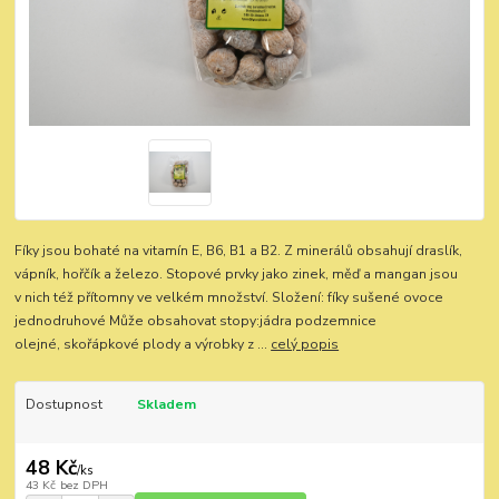
Fíky jsou bohaté na vitamín E, B6, B1 a B2. Z minerálů obsahují draslík,
vápník, hořčík a železo. Stopové prvky jako zinek, měď a mangan jsou
v nich též přítomny ve velkém množství. Složení: fíky sušené ovoce
jednodruhové Může obsahovat stopy:jádra podzemnice
olejné, skořápkové plody a výrobky z ...
celý popis
Dostupnost
Skladem
48 Kč
/
ks
43 Kč
bez DPH