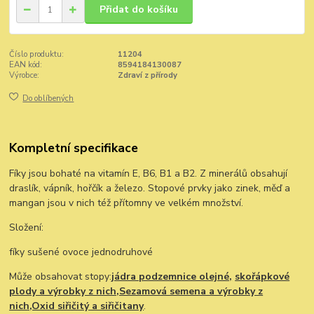
Přidat do košíku
Číslo produktu:
11204
EAN kód:
8594184130087
Výrobce:
Zdraví z přírody
Do oblíbených
Kompletní specifikace
Fíky jsou bohaté na vitamín E, B6, B1 a B2. Z minerálů obsahují
draslík, vápník, hořčík a železo. Stopové prvky jako zinek, měď a
mangan jsou v nich též přítomny ve velkém množství.
Složení:
fíky sušené ovoce jednodruhové
Může obsahovat stopy:
jádra podzemnice olejné,
skořápkové
plody a výrobky z nich,Sezamová semena a výrobky z
nich,Oxid siřičitý a siřičitany
.