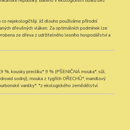
nikánské republiky. Baleno v ekologickém obalu bez
nejekologičtěji. Již dlouho používáme přírodní
ískaných dřevěných vláken. Za optimálních podmínek lze
yrobena ze dřeva z udržitelného lesního hospodářství a
,9 %, kousky preclíku* 9 % (PŠENIČNÁ mouka*, sůl,
 hydroxid sodný), mouka z tygřích OŘECHŮ*, mandlový
urbonské vanilky*. *z ekologického zemědělství.