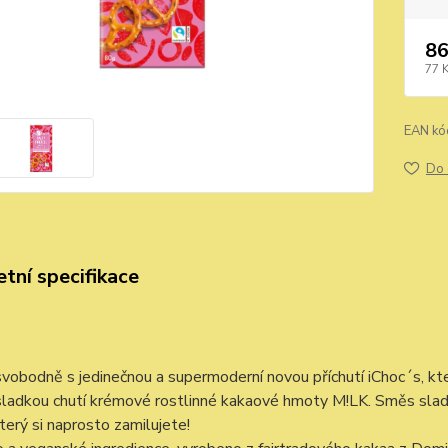
86
77 
EAN kó
Do 
tní specifikace
svobodně s jedinečnou a supermoderní novou příchutí iChoc´s, kt
ladkou chutí krémové rostlinné kakaové hmoty M!LK. Směs sladk
který si naprosto zamilujete!