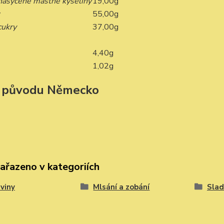
 nasycené mastné kyseliny
19,00g
y
55,00g
cukry
37,00g
4,40g
1,02g
 původu
Německo
zařazeno v kategoriích
viny
Mlsání a zobání
Slad