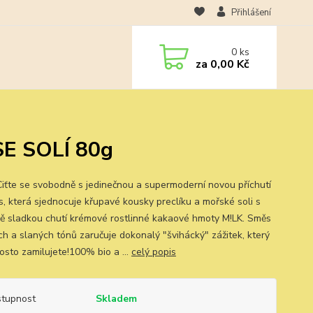
Přihlášení
0
ks
za
0,00 Kč
SE SOLÍ 80g
Ciťte se svobodně s jedinečnou a supermoderní novou příchutí
s, která sjednocuje křupavé kousky preclíku a mořské soli s
ě sladkou chutí krémové rostlinné kakaové hmoty M!LK. Směs
ch a slaných tónů zaručuje dokonalý "švihácký" zážitek, který
osto zamilujete!100% bio a ...
celý popis
tupnost
Skladem