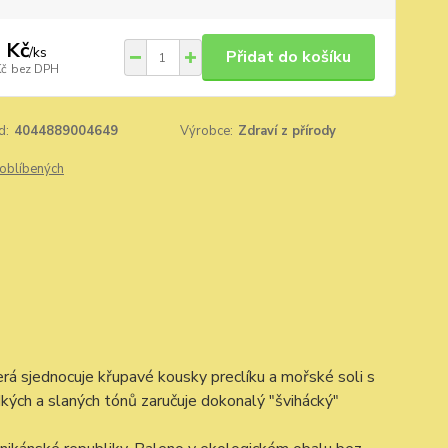
 Kč
/
ks
Přidat do košíku
Kč
bez DPH
d:
4044889004649
Výrobce:
Zdraví z přírody
oblíbených
erá sjednocuje křupavé kousky preclíku a mořské soli s
ých a slaných tónů zaručuje dokonalý "švihácký"