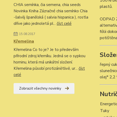
100% bio 
CHIA semínka, čia semena, chia seeds
plastů.
Novinka Kniha Zázračné chia semínko Chia
-šalvěj španělská ( salvia hispanica ), rostla
ODPAD Z 
dříve jako jednoletá pl...
číst celé
alternati
fólii dok
15.08.2017
potištěna
Křemelina
Křemelina Co to je? Je to především
Slože
přírodní zdroj křemíku. Jedná se o sypkou
horninu, která má unikátní složení.
řepný cu
Křemelina působí protizánětlivě, ur...
číst
slunečnic
celé
olej* 2,2
Zobrazit všechny novinky
Nutri
Energeti
Tuky