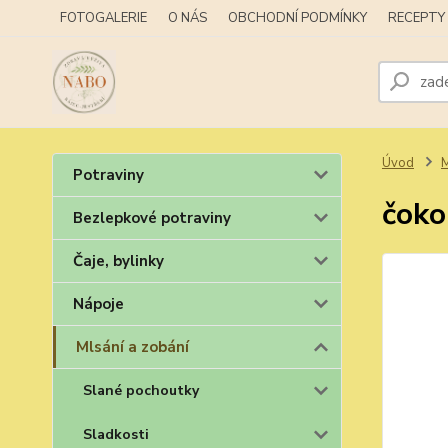
FOTOGALERIE
O NÁS
OBCHODNÍ PODMÍNKY
RECEPTY
Úvod
M
Potraviny
čoko
Bezlepkové potraviny
Čaje, bylinky
Nápoje
Mlsání a zobání
Slané pochoutky
Sladkosti