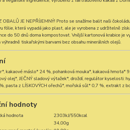
a veganské ingredience, vyrobeno z fairtradového kakaa z Domi
OBALŮ JE NEPŘÍJEMNÝ! Proto se snažíme balit naši čokoládu co 
vu fólie, která vypadá jako plast, ale je vyrobena z udržitelně z
once do 50 dnů doma kompostovat. Vnější kartonová krabice je v
 výhradně tiskařskými barvami bez obsahu minerálních olejů.
ní
kr*, kakaové máslo* 24 %, pohanková mouka*, kakaová hmota* 9
ový olej*, JEČNÝ sladový výtažek*, droždí, regulátor kyselosti:
 %, pasta z LÍSKOVÝCH ořechů*, mořská sůl* 0,7 %, extrakt z bo
ční hodnoty
cká hodnota
2303kJ/550kcal
34,00g