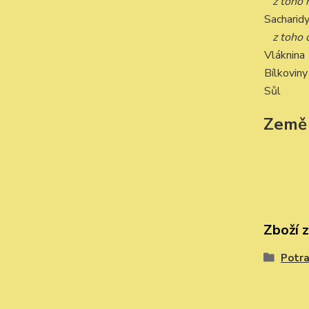
z toho
Sacharid
z toho 
Vláknina
Bílkoviny
Sůl
Země
Zboží 
Potra