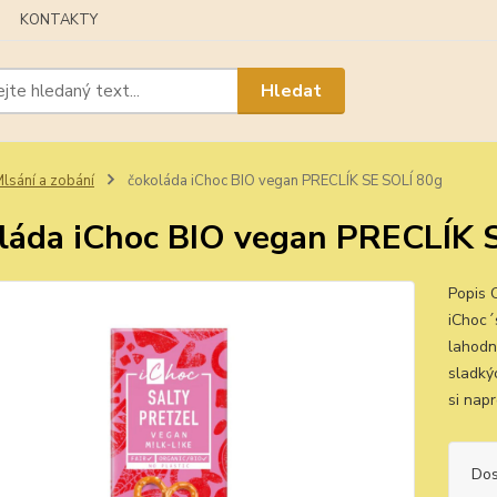
KONTAKTY
Hledat
lsání a zobání
čokoláda iChoc BIO vegan PRECLÍK SE SOLÍ 80g
láda iChoc BIO vegan PRECLÍK 
Popis 
iChoc´
lahodn
sladký
si napr
Dos