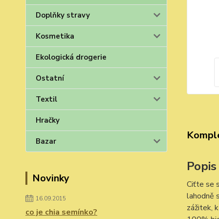
Doplňky stravy
Kosmetika
Ekologická drogerie
Ostatní
Textil
Hračky
Komple
Bazar
Popis
Novinky
Ciťte se 
lahodně s
16.09.2015
zážitek, 
co je chia semínko?