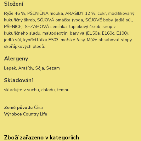
Složení
Rýže 46 %, PŠENIČNÁ mouka, ARAŠÍDY 12 %, cukr, modifikovaný
kukuřičný škrob, SÓJOVÁ omáčka (voda, SÓJOVÉ boby, jedlá sůl,
PŠENICE), SEZAMOVÁ semínka, tapiokový škrob, sirup z
kukuřičného sladu, maltodextrin, barviva (E150a, E160c, E100),
jedlá sůl, kypřící látka E503, mořské řasy. Může obsahovat stopy
skořápkových plodů.
Alergeny
Lepek, Arašídy, Sója, Sezam
Skladování
skladujte v suchu, chladu, temnu.
Země původu
Čína
Výrobce
Country Life
Zboží zařazeno v kategoriích