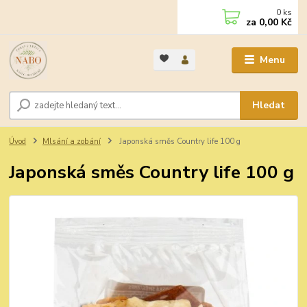
0
ks
za
0,00 Kč
Menu
Hledat
Úvod
Mlsání a zobání
Japonská směs Country life 100 g
Japonská směs Country life 100 g