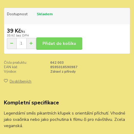
Dostupnost
Skladem
39 Kč
/
ks
35 Kč
bez DPH
Přidat do košíku
Číslo produktu:
642 003
EAN kód:
8595016590987
Výrobce:
Zdraví z přírody
Do oblíbených
Kompletní specifikace
Legendární směs pikantních křupek s orientální příchutí. Vhodné
jako svačinka nebo jako pochutina k filmu či pro návštěvu. Zcela
veganská.