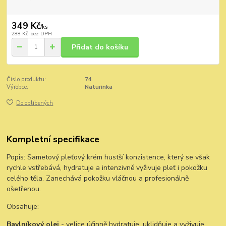
349 Kč
/
ks
288 Kč
bez DPH
Přidat do košíku
Číslo produktu:
74
Výrobce:
Naturinka
Do oblíbených
Kompletní specifikace
Popis: Sametový pleťový krém hustší konzistence, který se však
rychle vstřebává, hydratuje a intenzivně vyživuje pleť i pokožku
celého těla. Zanechává pokožku vláčnou a profesionálně
ošetřenou.
Obsahuje:
Bavlníkový olej
- velice účinně hydratuje, uklidňuje a vyživuje.