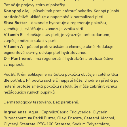
Potlačuje projevy stárnutí pokožky.
Konopný olej
- působí tak proti stárnutí pokožky. Konopí působí
protizánětlivě, uklidňuje a napomáhá k normalizaci pleti.
Shea Butter
- dokonale hydratuje a regeneruje pokožku,
zjemňuje ji, zvláčňuje a zamezuje vzniku strií.
Vitamín E
- zlepšuje stav pleti, je výrazným antioxidantem,
zlepšuje mikrocirkulaci v pleti.
Vitamín A
- působí proti vráskám a eliminuje akné. Redukuje
pigmentové skvrny, udržuje pleť hydratovanou.
D – Panthenol
- má regenerační, hydratační a protizánětlivé
schopnosti.
Použití: Krém aplikujeme na čistou pokožku obličeje i celého těla
dle potřeby. Při pocitu suché či napjaté kůže, vhodné i před či po
holení, protože změkčí pokožku natolik, že může zabránit vzniku
nežádoucích rudých pupínků.
Dermatologicky testováno. Bez parabenů.
Ingredients:
Aqua , Caprylic/Capric Triglyceride, Glycerin,
Butyrospermum Parkii Butter, Oleyl Erucate, Cetearyl Alcohol,
Glyceryl Stearate, PEG-100 Stearate, Sodium Polyacrylate,