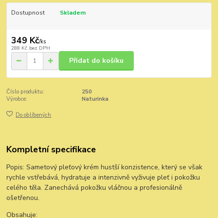
Dostupnost
Skladem
349 Kč
/
ks
288 Kč
bez DPH
Přidat do košíku
Číslo produktu:
250
Výrobce:
Naturinka
Do oblíbených
Kompletní specifikace
Popis: Sametový pleťový krém hustší konzistence, který se však
rychle vstřebává, hydratuje a intenzivně vyživuje pleť i pokožku
celého těla. Zanechává pokožku vláčnou a profesionálně
ošetřenou.
Obsahuje: