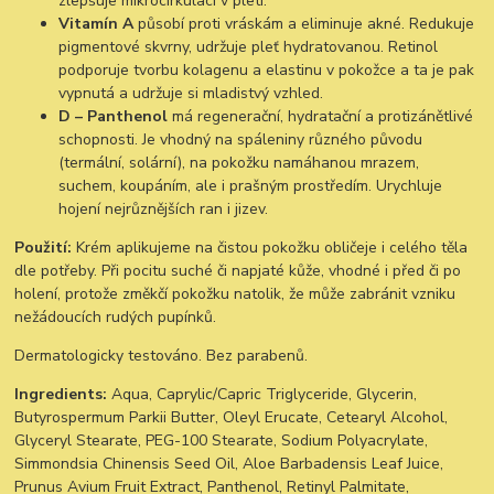
zlepšuje mikrocirkulaci v pleti.
Vitamín A
působí proti vráskám a eliminuje akné. Redukuje
pigmentové skvrny, udržuje pleť hydratovanou. Retinol
podporuje tvorbu kolagenu a elastinu v pokožce a ta je pak
vypnutá a udržuje si mladistvý vzhled.
D – Panthenol
má regenerační, hydratační a protizánětlivé
schopnosti. Je vhodný na spáleniny různého původu
(termální, solární), na pokožku namáhanou mrazem,
suchem, koupáním, ale i prašným prostředím. Urychluje
hojení nejrůznějších ran i jizev.
Použití:
Krém aplikujeme na čistou pokožku obličeje i celého těla
dle potřeby. Při pocitu suché či napjaté kůže, vhodné i před či po
holení, protože změkčí pokožku natolik, že může zabránit vzniku
nežádoucích rudých pupínků.
Dermatologicky testováno. Bez parabenů.
Ingredients:
Aqua, Caprylic/Capric Triglyceride, Glycerin,
Butyrospermum Parkii Butter, Oleyl Erucate, Cetearyl Alcohol,
Glyceryl Stearate, PEG-100 Stearate, Sodium Polyacrylate,
Simmondsia Chinensis Seed Oil, Aloe Barbadensis Leaf Juice,
Prunus Avium Fruit Extract, Panthenol, Retinyl Palmitate,