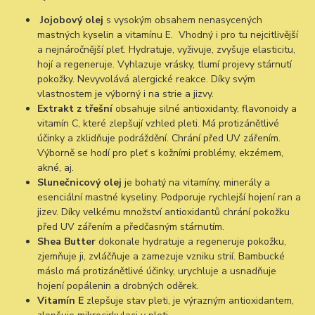
Jojobový olej
s vysokým obsahem nenasycených
mastných kyselin a vitamínu E. Vhodný i pro tu nejcitlivější
a nejnáročnější pleť. Hydratuje, vyživuje, zvyšuje elasticitu,
hojí a regeneruje. Vyhlazuje vrásky, tlumí projevy stárnutí
pokožky. Nevyvolává alergické reakce. Díky svým
vlastnostem je výborný i na strie a jizvy.
Extrakt z třešní
obsahuje silné antioxidanty, flavonoidy a
vitamín C, které zlepšují vzhled pleti. Má protizánětlivé
účinky a zklidňuje podráždění. Chrání před UV zářením.
Výborně se hodí pro pleť s kožními problémy, ekzémem,
akné, aj.
Slunečnicový olej
je bohatý na vitamíny, minerály a
esenciální mastné kyseliny. Podporuje rychlejší hojení ran a
jizev. Díky velkému množství antioxidantů chrání pokožku
před UV zářením a předčasným stárnutím.
Shea Butter
dokonale hydratuje a regeneruje pokožku,
zjemňuje ji, zvláčňuje a zamezuje vzniku strií. Bambucké
máslo má protizánětlivé účinky, urychluje a usnadňuje
hojení popálenin a drobných oděrek.
Vitamín E
zlepšuje stav pleti, je výrazným antioxidantem,