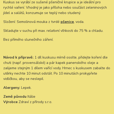
Kuskus se vyrábí ze sušené pšeničné krupice a je ideální pro
rychlé vaření. Vhodný je jako příloha nebo součást zeleninových
jídel a salátů, konzumuje se teplý nebo studený.
Složení: Semolinová mouka z tvrdé
pšenice
, voda.
Skladujte v suchu při max. relativní vlhkosti do 75 % a chladu.
Bez přímého slunečního záření.
Návod k přípravě:
1 díl kuskusu mírně osolte, přidejte koření dle
chuti (např. provensálské) a pár kapek panenského oleje a
zalijeme stejným 1 dílem vařící vody. Hrnec s kuskusem zabalte do
utěrky nechte 10 minut odstát. Po 10 minutách prokypřete
vidličkou, aby se neslepil.
Alergeny:
Lepek.
Země původu
Itálie
Výrobce
Zdraví z přírody s.r.o.