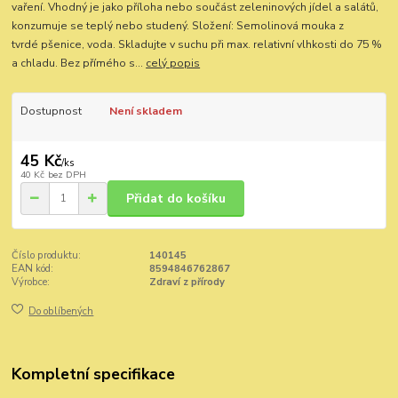
vaření. Vhodný je jako příloha nebo součást zeleninových jídel a salátů,
konzumuje se teplý nebo studený. Složení: Semolinová mouka z
tvrdé pšenice, voda. Skladujte v suchu při max. relativní vlhkosti do 75 %
a chladu. Bez přímého s...
celý popis
Dostupnost
Není skladem
45 Kč
/
ks
40 Kč
bez DPH
Přidat do košíku
Číslo produktu:
140145
EAN kód:
8594846762867
Výrobce:
Zdraví z přírody
Do oblíbených
Kompletní specifikace