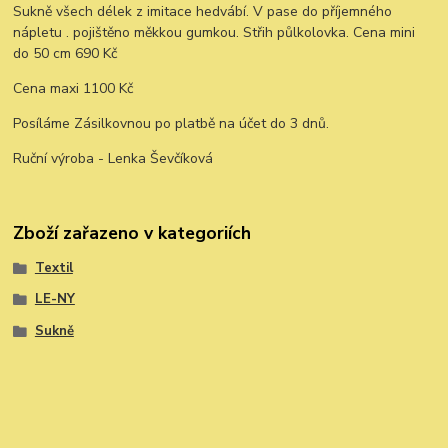
Sukně všech délek z imitace hedvábí. V pase do příjemného
nápletu . pojištěno měkkou gumkou. Střih půlkolovka. Cena mini
do 50 cm 690 Kč
Cena maxi 1100 Kč
Posíláme Zásilkovnou po platbě na účet do 3 dnů.
Ruční výroba - Lenka Ševčíková
Zboží zařazeno v kategoriích
Textil
LE-NY
Sukně
Vytvořeno na
Eshop-rychle.cz