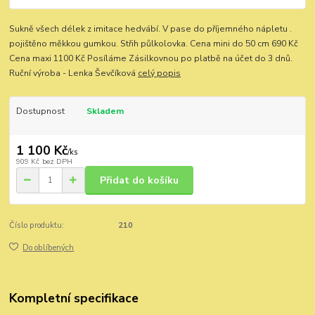
Sukně všech délek z imitace hedvábí. V pase do příjemného nápletu .
pojištěno měkkou gumkou. Střih půlkolovka. Cena mini do 50 cm 690 Kč
Cena maxi 1100 Kč Posíláme Zásilkovnou po platbě na účet do 3 dnů.
Ruční výroba - Lenka Ševčíková
celý popis
Dostupnost
Skladem
1 100 Kč
/
ks
909 Kč
bez DPH
Přidat do košíku
Číslo produktu:
210
Do oblíbených
Kompletní specifikace