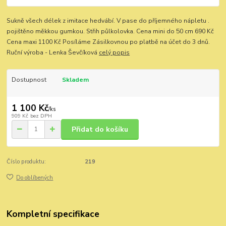
Sukně všech délek z imitace hedvábí. V pase do příjemného nápletu .
pojištěno měkkou gumkou. Střih půlkolovka. Cena mini do 50 cm 690 Kč
Cena maxi 1100 Kč Posíláme Zásilkovnou po platbě na účet do 3 dnů.
Ruční výroba - Lenka Ševčíková
celý popis
Dostupnost
Skladem
1 100 Kč
/
ks
909 Kč
bez DPH
Přidat do košíku
Číslo produktu:
219
Do oblíbených
Kompletní specifikace