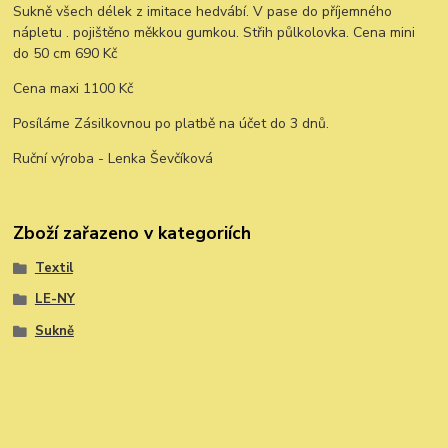
Sukně všech délek z imitace hedvábí. V pase do příjemného
nápletu . pojištěno měkkou gumkou. Střih půlkolovka. Cena mini
do 50 cm 690 Kč
Cena maxi 1100 Kč
Posíláme Zásilkovnou po platbě na účet do 3 dnů.
Ruční výroba - Lenka Ševčíková
Zboží zařazeno v kategoriích
Textil
LE-NY
Sukně
Vytvořeno na
Eshop-rychle.cz