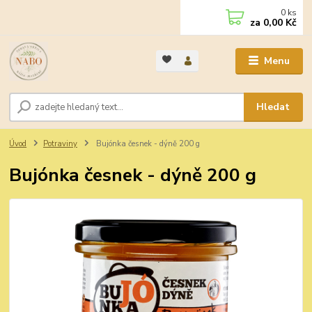
0
ks
za
0,00 Kč
Menu
Hledat
Úvod
Potraviny
Bujónka česnek - dýně 200 g
Bujónka česnek - dýně 200 g