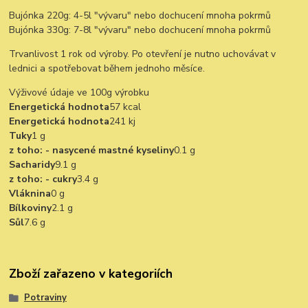
Bujónka 220g: 4-5l "vývaru" nebo dochucení mnoha pokrmů
Bujónka 330g: 7-8l "vývaru" nebo dochucení mnoha pokrmů
Trvanlivost 1 rok od výroby. Po otevření je nutno uchovávat v
lednici a spotřebovat během jednoho měsíce.
Výživové údaje ve 100g výrobku
Energetická hodnota
57 kcal
Energetická hodnota
241 kj
Tuky
1 g
z toho: - nasycené mastné kyseliny
0.1 g
Sacharidy
9.1 g
z toho: - cukry
3.4 g
Vláknina
0 g
Bílkoviny
2.1 g
Sůl
7.6 g
Zboží zařazeno v kategoriích
Potraviny