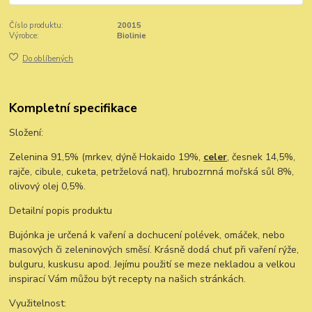
Číslo produktu:
20015
Výrobce:
Biolinie
Do oblíbených
Kompletní specifikace
Složení:
Zelenina 91,5% (mrkev, dýně Hokaido 19%,
celer
, česnek 14,5%,
rajče, cibule, cuketa, petrželová nať), hrubozrnná mořská sůl 8%,
olivový olej 0,5%.
Detailní popis produktu
Bujónka je určená k vaření a dochucení polévek, omáček, nebo
masových či zeleninových směsí. Krásně dodá chuť při vaření rýže,
bulguru, kuskusu apod. Jejímu použití se meze nekladou a velkou
inspirací Vám můžou být recepty na našich stránkách.
Využitelnost: