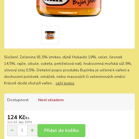
Složení: Zelenina 91,5% (mrkev, dýně Hokaido 19%, celer, česnek
14,5%, rajče, cibule, cuketa, petrželová nať), hrubozrnná mořská sůl 8%,
olivový olej 0,5%. Detailní popis produktu Bujónka je určená k vaření a
dochucení polévek, omáček, nebo masových či zeleninových směsí.
Krásně dodá chuť při vařen...
celý popis
Dostupnost
Není skladem
124 Kč
/
ks
111 Kč
bez DPH
Přidat do košíku