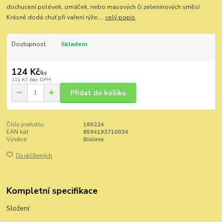
dochucení polévek, omáček, nebo masových či zeleninových směsí.
Krásně dodá chuť při vaření rýže,...
celý popis
Dostupnost
Skladem
124 Kč
/
ks
111 Kč
bez DPH
Přidat do košíku
Číslo produktu:
160224
EAN kód:
8594193710034
Výrobce:
Biolinie
Do oblíbených
Kompletní specifikace
Složení: