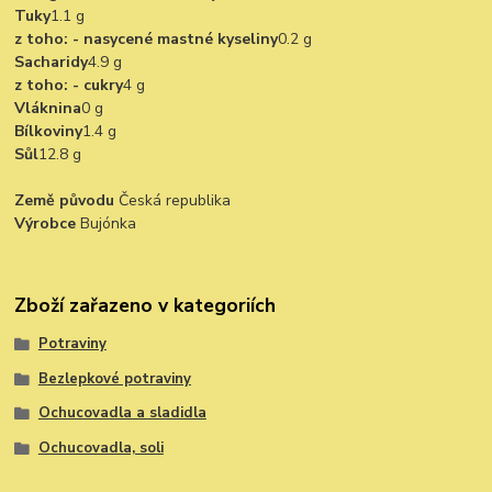
Tuky
1.1 g
z toho: - nasycené mastné kyseliny
0.2 g
Sacharidy
4.9 g
z toho: - cukry
4 g
Vláknina
0 g
Bílkoviny
1.4 g
Sůl
12.8 g
Země původu
Česká republika
Výrobce
Bujónka
Zboží zařazeno v kategoriích
Potraviny
Bezlepkové potraviny
Ochucovadla a sladidla
Ochucovadla, soli