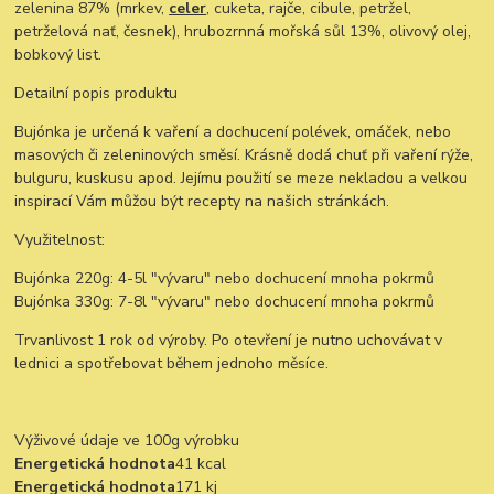
zelenina 87% (mrkev,
celer
, cuketa, rajče, cibule, petržel,
petrželová nať, česnek), hrubozrnná mořská sůl 13%, olivový olej,
bobkový list.
Detailní popis produktu
Bujónka je určená k vaření a dochucení polévek, omáček, nebo
masových či zeleninových směsí. Krásně dodá chuť při vaření rýže,
bulguru, kuskusu apod. Jejímu použití se meze nekladou a velkou
inspirací Vám můžou být recepty na našich stránkách.
Využitelnost:
Bujónka 220g: 4-5l "vývaru" nebo dochucení mnoha pokrmů
Bujónka 330g: 7-8l "vývaru" nebo dochucení mnoha pokrmů
Trvanlivost 1 rok od výroby. Po otevření je nutno uchovávat v
lednici a spotřebovat během jednoho měsíce.
Výživové údaje ve 100g výrobku
Energetická hodnota
41 kcal
Energetická hodnota
171 kj