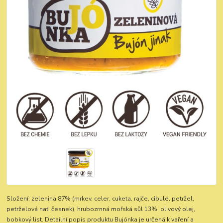
Složení: zelenina 87% (mrkev, celer, cuketa, rajče, cibule, petržel,
petrželová nať, česnek), hrubozrnná mořská sůl 13%, olivový olej,
bobkový list. Detailní popis produktu Bujónka je určená k vaření a