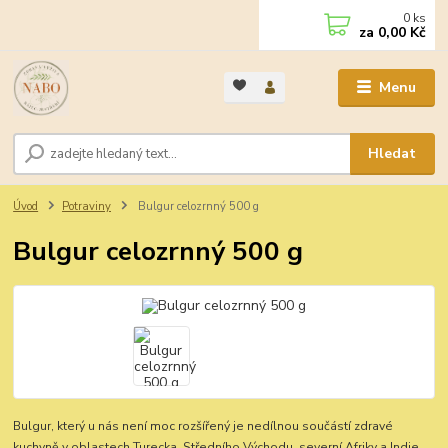
0
ks
za
0,00 Kč
Menu
Hledat
Úvod
Potraviny
Bulgur celozrnný 500 g
Bulgur celozrnný 500 g
Bulgur, který u nás není moc rozšířený je nedílnou součástí zdravé
kuchyně v oblastech Turecka, Středního Východu, severní Afriky a Indie,