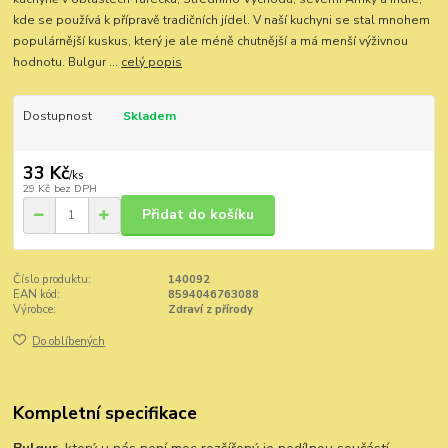
kde se používá k přípravě tradičních jídel. V naší kuchyni se stal mnohem
populárnější kuskus, který je ale méně chutnější a má menší výživnou
hodnotu. Bulgur ...
celý popis
Dostupnost
Skladem
33 Kč
/
ks
29 Kč
bez DPH
Přidat do košíku
Číslo produktu:
140092
EAN kód:
8594046763088
Výrobce:
Zdraví z přírody
Do oblíbených
Kompletní specifikace