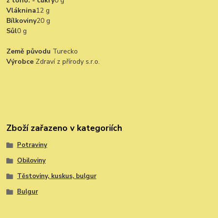
z toho: - cukry
0 g
Vláknina
12 g
Bílkoviny
20 g
Sůl
0 g
Země původu
Turecko
Výrobce
Zdraví z přírody s.r.o.
Zboží zařazeno v kategoriích
Potraviny
Obiloviny
Těstoviny, kuskus, bulgur
Bulgur