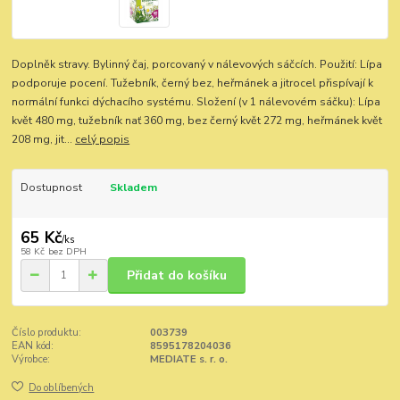
Doplněk stravy. Bylinný čaj, porcovaný v nálevových sáčcích. Použití: Lípa
podporuje pocení. Tužebník, černý bez, heřmánek a jitrocel přispívají k
normální funkci dýchacího systému. Složení (v 1 nálevovém sáčku): Lípa
květ 480 mg, tužebník nať 360 mg, bez černý květ 272 mg, heřmánek květ
208 mg, jit...
celý popis
Dostupnost
Skladem
65 Kč
/
ks
58 Kč
bez DPH
Přidat do košíku
Číslo produktu:
003739
EAN kód:
8595178204036
Výrobce:
MEDIATE s. r. o.
Do oblíbených