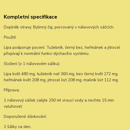
Kompletní specifikace
Doplněk stravy. Bylinný čaj, porcovaný v nálevových sáčcích.
Použití:
Lípa podporuje pocení. Tužebník, černý bez, heřmánek a jitrocel
přispívají k normální funkci dýchacího systému.
Složení (v 1 nálevovém sáčku):
Lípa květ 480 mg, tužebník nať 360 mg, bez černý květ 272 mg,
heřmánek květ 208 mg, jitrocel list 208 mg, maliník list 112 mg.
Příprava:
1 nálevový sáček zalijte 250 ml vroucí vody a nechte 15 min
vyluhovat.
Doporučené dávkování:
2 šálky za den.