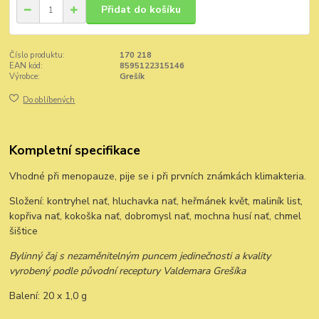
Přidat do košíku
Číslo produktu:
170 218
EAN kód:
8595122315146
Výrobce:
Grešík
Do oblíbených
Kompletní specifikace
Vhodné při menopauze, pije se i při prvních známkách klimakteria.
Složení: kontryhel nať, hluchavka nať, heřmánek květ, maliník list,
kopřiva nať, kokoška nať, dobromysl nať, mochna husí nať, chmel
šištice
Bylinný čaj s nezaměnitelným puncem jedinečnosti a kvality
vyrobený podle původní receptury Valdemara Grešíka
Balení: 20 x 1,0 g