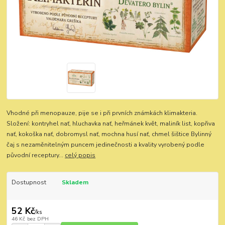
Vhodné při menopauze, pije se i při prvních známkách klimakteria.
Složení: kontryhel nať, hluchavka nať, heřmánek květ, maliník list, kopřiva
nať, kokoška nať, dobromysl nať, mochna husí nať, chmel šištice Bylinný
čaj s nezaměnitelným puncem jedinečnosti a kvality vyrobený podle
původní receptury...
celý popis
Dostupnost
Skladem
52 Kč
/
ks
46 Kč
bez DPH