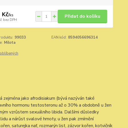
 Kč
/
ks
Přidat do košíku
Kč
bez DPH
roduktu:
99033
EAN kód:
8594056696314
e:
Milota
oblíbených
ívá zejména jako afrodisiakum (bývá nazýván také
hlavního hormonu testosteronu až o 30% a obdobně u žen
mným vzrůstem sexuálního libida. Dalšími důsledky
lidu a nárůst svalové hmoty, u žen pak zmírnění
ořen, saturejka nať, rozmarýn list, zázvor kořen, kotvičník