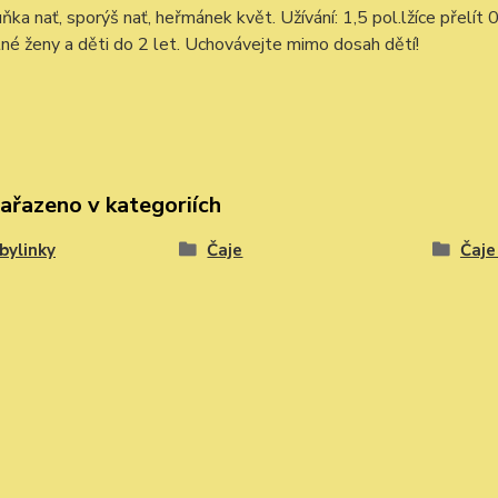
ňka nať, sporýš nať, heřmánek květ. Užívání: 1,5 pol.lžíce přelít
né ženy a děti do 2 let. Uchovávejte mimo dosah dětí!
zařazeno v kategoriích
 bylinky
Čaje
Čaje