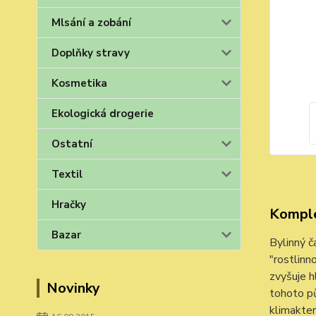
Mlsání a zobání
Doplňky stravy
Kosmetika
Ekologická drogerie
Ostatní
Textil
Hračky
Komple
Bazar
Bylinný č
"rostlinn
zvyšuje h
Novinky
tohoto pů
klimakter