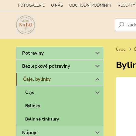
FOTOGALERIE
O NÁS
OBCHODNÍ PODMÍNKY
RECEPTY
Úvod
Č
Potraviny
Byli
Bezlepkové potraviny
Čaje, bylinky
Čaje
Bylinky
Bylinné tinktury
Nápoje