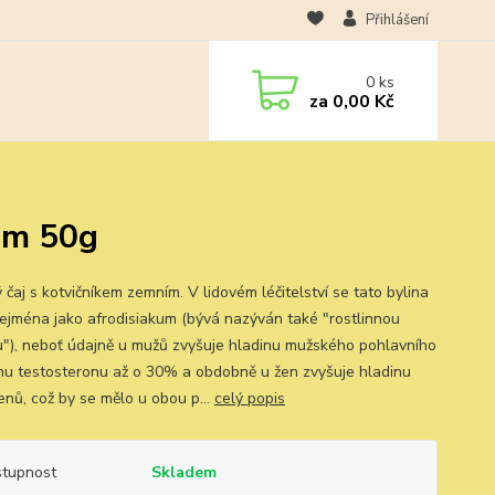
Přihlášení
0
ks
za
0,00 Kč
kem 50g
 čaj s kotvičníkem zemním. V lidovém léčitelství se tato bylina
zejména jako afrodisiakum (bývá nazýván také "rostlinnou
u"), neboť údajně u mužů zvyšuje hladinu mužského pohlavního
u testosteronu až o 30% a obdobně u žen zvyšuje hladinu
enů, což by se mělo u obou p...
celý popis
tupnost
Skladem