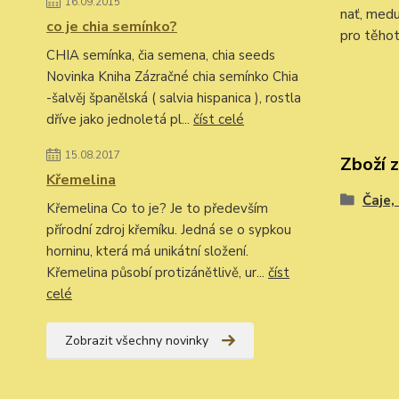
16.09.2015
nať, medu
co je chia semínko?
pro těhot
CHIA semínka, čia semena, chia seeds
Novinka Kniha Zázračné chia semínko Chia
-šalvěj španělská ( salvia hispanica ), rostla
dříve jako jednoletá pl...
číst celé
15.08.2017
Zboží 
Křemelina
Čaje,
Křemelina Co to je? Je to především
přírodní zdroj křemíku. Jedná se o sypkou
horninu, která má unikátní složení.
Křemelina působí protizánětlivě, ur...
číst
celé
Zobrazit všechny novinky