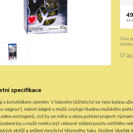
49
44 
Číslo p
Výrobc
Do 
tní specifikace
aj s kotvičníkem zemním. V lidovém léčitelství se tato bylina už
ou viagrou"), neboť údajně u mužů zvyšuje hladinu mužského po
ladinu estrogenů, což by se mělo u obou pohlaví projevit význa
sobení by u mužů mohlo být celkové snížení pocitu vnitřního nek
ických obtíží a snížení množství tělesného tuku. Složení: libeček k