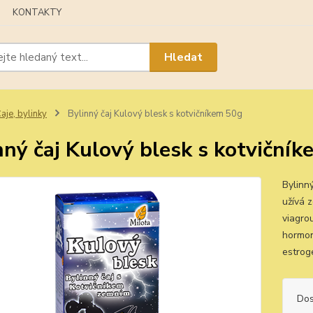
KONTAKTY
Hledat
aje, bylinky
Bylinný čaj Kulový blesk s kotvičníkem 50g
nný čaj Kulový blesk s kotviční
Bylinný
užívá 
viagro
hormon
estrog
Dos