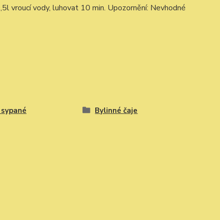
 0,5l vroucí vody, luhovat 10 min. Upozornění: Nevhodné
 sypané
Bylinné čaje