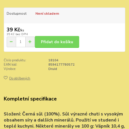
Dostupnost
Není skladem
39 Kč
/
ks
35 Kč
bez DPH
Přidat do košíku
Číslo produktu:
18104
EAN kód:
8594177780572
Výrobce:
Druid
Do oblíbených
Kompletní specifikace
Složení:
Černá sůl (100%). Sůl výrazné chuti s vysokým
obsahem síry a dalších minerálů. Použití ve studené i
teplé kuchyni. Některé minerály ve 100 g: Vápník 10,4 g,