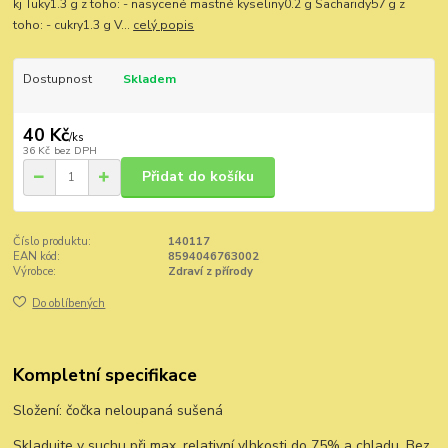
kj Tuky1.3 g z toho: - nasycené mastné kyseliny0.2 g Sacharidy57 g z
toho: - cukry1.3 g V...
celý popis
Dostupnost
Skladem
40 Kč
/
ks
36 Kč
bez DPH
Přidat do košíku
Číslo produktu:
140117
EAN kód:
8594046763002
Výrobce:
Zdraví z přírody
Do oblíbených
Kompletní specifikace
Složení: čočka neloupaná sušená
Skladujte v suchu při max. relativní vlhkosti do 75% a chladu. Bez