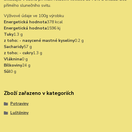
přímého slunečního svitu.
Výživové údaje ve 100g výrobku
Energetická hodnota
378 kcal
Energetická hodnota
1596 kj
Tuky
1.3 g
z toho: - nasycené mastné kyseliny
0.2 g
Sacharidy
57 g
z toho: - cukry
1.3 g
Vláknina
0 g
Bílkoviny
24 g
Sůl
0 g
Zboží zařazeno v kategoriích
Potraviny
Luštěniny