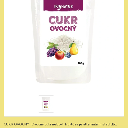
CUKR OVOCNÝ Ovocný cukr nebo-li fruktóza je alternativní sladidlo,