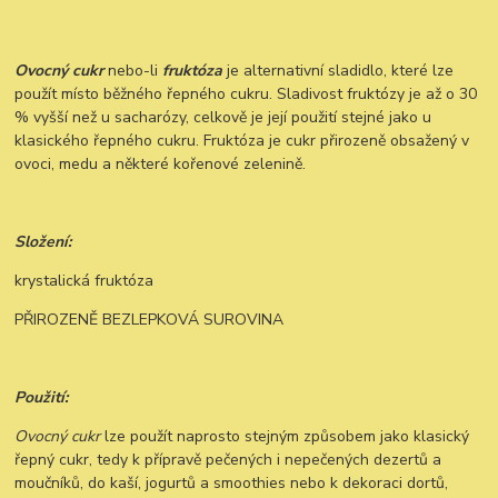
Ovocný cukr
nebo-li
fruktóza
je alternativní sladidlo, které lze
použít místo běžného řepného cukru. Sladivost fruktózy je až o 30
% vyšší než u sacharózy, celkově je její použití stejné jako u
klasického řepného cukru. Fruktóza je cukr přirozeně obsažený v
ovoci, medu a některé kořenové zelenině.
Složení:
krystalická fruktóza
PŘIROZENĚ BEZLEPKOVÁ SUROVINA
Použití:
Ovocný cukr
lze použít naprosto stejným způsobem jako klasický
řepný cukr, tedy k přípravě pečených i nepečených dezertů a
moučníků, do kaší, jogurtů a smoothies nebo k dekoraci dortů,