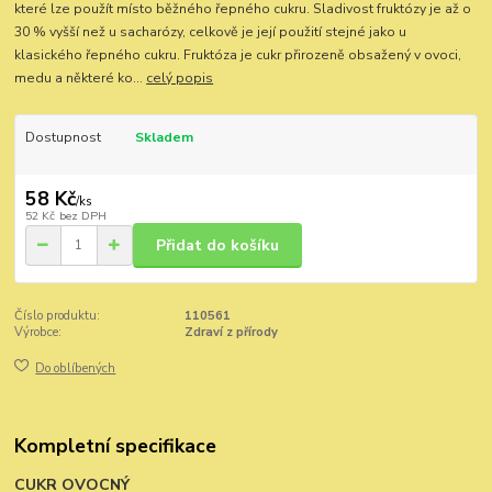
které lze použít místo běžného řepného cukru. Sladivost fruktózy je až o
30 % vyšší než u sacharózy, celkově je její použití stejné jako u
klasického řepného cukru. Fruktóza je cukr přirozeně obsažený v ovoci,
medu a některé ko...
celý popis
Dostupnost
Skladem
58 Kč
/
ks
52 Kč
bez DPH
Přidat do košíku
Číslo produktu:
110561
Výrobce:
Zdraví z přírody
Do oblíbených
Kompletní specifikace
CUKR OVOCNÝ