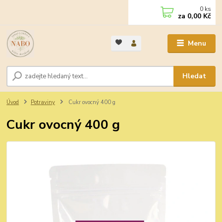
0
ks
za
0,00 Kč
Menu
Hledat
Úvod
Potraviny
Cukr ovocný 400 g
Cukr ovocný 400 g