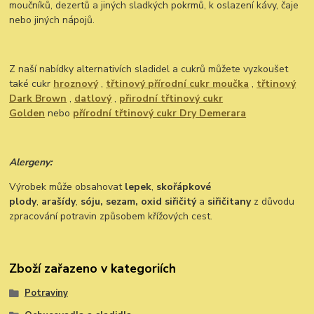
moučníků, dezertů a jiných sladkých pokrmů, k oslazení kávy, čaje
nebo jiných nápojů.
Z naší nabídky alternativích sladidel a cukrů můžete vyzkoušet
také cukr
hroznový
,
třtinový přírodní cukr moučka
,
třtinový
Dark Brown
,
datlový
,
přirodní třtinový cukr
Golden
nebo
přírodní třtinový cukr Dry Demerara
Alergeny:
Výrobek může obsahovat
lepek
,
skořápkové
plody
,
arašídy
,
sóju,
sezam, oxid siřičitý
a
siřičitany
z důvodu
zpracování potravin způsobem křížových cest.
Zboží zařazeno v kategoriích
Potraviny