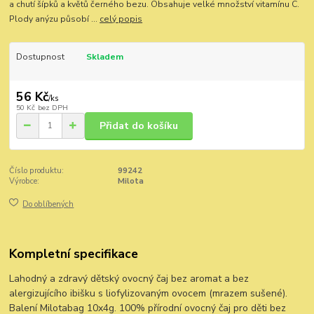
a chutí šípků a květů černého bezu. Obsahuje velké množství vitamínu C.
Plody anýzu působí ...
celý popis
Dostupnost
Skladem
56 Kč
/
ks
50 Kč
bez DPH
Přidat do košíku
Číslo produktu:
99242
Výrobce:
Milota
Do oblíbených
Kompletní specifikace
Lahodný a zdravý dětský ovocný čaj bez aromat a bez
alergizujícího ibišku s liofylizovaným ovocem (mrazem sušené).
Balení Milotabag 10x4g. 100% přírodní ovocný čaj pro děti bez