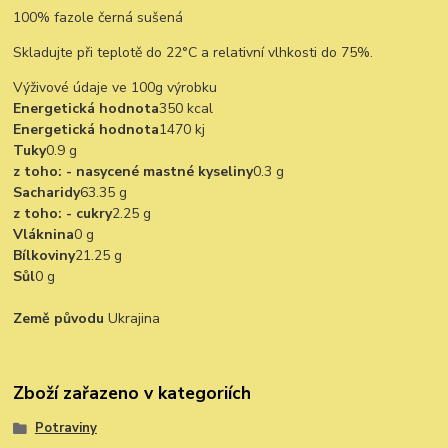
100% fazole černá sušená
Skladujte při teplotě do 22°C a relativní vlhkosti do 75%.
Výživové údaje ve 100g výrobku
Energetická hodnota
350 kcal
Energetická hodnota
1470 kj
Tuky
0.9 g
z toho: - nasycené mastné kyseliny
0.3 g
Sacharidy
63.35 g
z toho: - cukry
2.25 g
Vláknina
0 g
Bílkoviny
21.25 g
Sůl
0 g
Země původu
Ukrajina
Zboží zařazeno v kategoriích
Potraviny