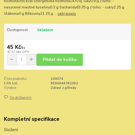
hodnota350 kcal Energetická hodnota1470 kj Tuky0.9 g z toho: -
nasycené mastné kyseliny0.3 g Sacharidy63.35 g z toho: - cukry2.25 g
Vláknina0 g Bílkoviny21.25 g ...
celý popis
Dostupnost
Skladem
45 Kč
/
ks
40 Kč
bez DPH
Přidat do košíku
Číslo produktu:
100074
EAN kód:
8594046762302
Výrobce:
Zdraví z přírody
Do oblíbených
Kompletní specifikace
Složení: