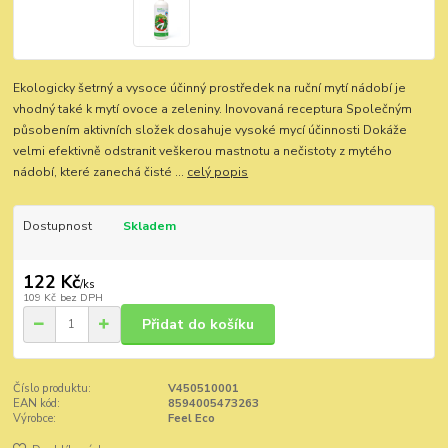
Ekologicky šetrný a vysoce účinný prostředek na ruční mytí nádobí je
vhodný také k mytí ovoce a zeleniny. Inovovaná receptura Společným
působením aktivních složek dosahuje vysoké mycí účinnosti Dokáže
velmi efektivně odstranit veškerou mastnotu a nečistoty z mytého
nádobí, které zanechá čisté ...
celý popis
Dostupnost
Skladem
122 Kč
/
ks
109 Kč
bez DPH
Přidat do košíku
Číslo produktu:
V450510001
EAN kód:
8594005473263
Výrobce:
Feel Eco