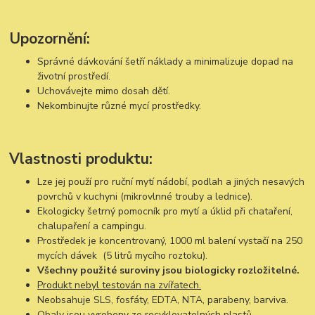
Upozornění:
Správné dávkování šetří náklady a minimalizuje dopad na
životní prostředí.
Uchovávejte mimo dosah dětí.
Nekombinujte různé mycí prostředky.
Vlastnosti produktu:
Lze jej použí pro ruční mytí nádobí, podlah a jiných nesavých
povrchů v kuchyni (mikrovlnné trouby a lednice).
Ekologicky šetrný pomocník pro mytí a úklid při chataření,
chalupaření a campingu.
Prostředek je koncentrovaný, 1000 ml balení vystačí na 250
mycích dávek (5 litrů mycího roztoku).
Všechny použité suroviny jsou biologicky rozložitelné.
Produkt nebyl testován na zvířatech.
Neobsahuje SLS, fosfáty, EDTA, NTA, parabeny, barviva.
Obaly jsou vyrobeny ze recyklovatelných plastů.