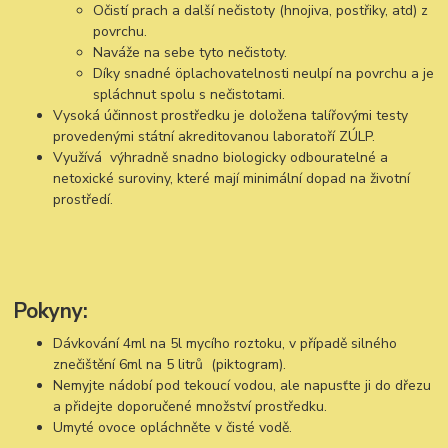
Očistí prach a další nečistoty (hnojiva, postřiky, atd) z
povrchu.
Naváže na sebe tyto nečistoty.
Díky snadné öplachovatelnosti neulpí na povrchu a je
spláchnut spolu s nečistotami.
Vysoká účinnost prostředku je doložena talířovými testy
provedenými státní akreditovanou laboratoří ZÚLP.
Využívá výhradně snadno biologicky odbouratelné a
netoxické suroviny, které mají minimální dopad na životní
prostředí.
Pokyny:
Dávkování 4ml na 5l mycího roztoku, v případě silného
znečištění 6ml na 5 litrů (piktogram).
Nemyjte nádobí pod tekoucí vodou, ale napusťte ji do dřezu
a přidejte doporučené množství prostředku.
Umyté ovoce opláchněte v čisté vodě.