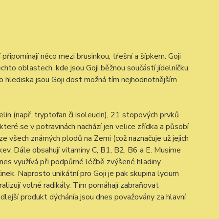
 připomínají něco mezi brusinkou, třešní a šípkem. Goji
hto oblastech, kde jsou Goji běžnou součástí jídelníčku,
 hlediska jsou Goji dost možná tím nejhodnotnějším
in (např. tryptofan či isoleucin), 21 stopových prvků
které se v potravinách nachází jen velice zřídka a působí
ze všech známých plodů na Zemi (což naznačuje už jejich
rkev. Dále obsahují vitamíny C, B1, B2, B6 a E. Musíme
 dnes využívá při podpůrné léčbě zvýšené hladiny
nek. Naprosto unikátní pro Goji je pak skupina lycium
ralizují volné radikály. Tím pomáhají zabraňovat
vedlejší produkt dýchánía jsou dnes považovány za hlavní