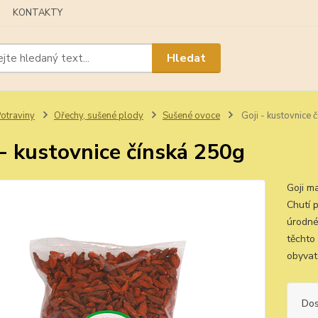
KONTAKTY
Hledat
otraviny
Ořechy, sušené plody
Sušené ovoce
Goji - kustovnice 
 - kustovnice čínská 250g
Goji ma
Chutí p
úrodné
těchto
obyvat
Dos