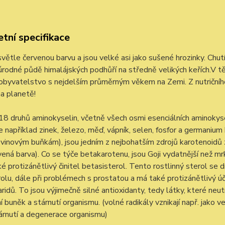
tní specifikace
 světle červenou barvu a jsou velké asi jako sušené hrozinky. Chutí
úrodné půdě himalájských podhůří na středně velikých keřích.V těc
byvatelstvo s nejdelším průměrným věkem na Zemi. Z nutričního
a planetě!
18 druhů aminokyselin, včetně všech osmi esenciálních aminokysel
 například zinek, železo, měď, vápník, selen, fosfor a germanium 
ovinovým buňkám), jsou jedním z nejbohatším zdrojů karotenoidů 
vená barva). Co se týče betakarotenu, jsou Goji vydatnější než m
ké protizánětlivý činitel betasisterol. Tento rostlinný sterol se
olu, dále při problémech s prostatou a má také protizánětlivý úči
ridů. To jsou výjimečně silné antioxidanty, tedy látky, které neut
 buněk a stárnutí organismu. (volné radikály vznikají např. jako 
tárnutí a degenerace organismu)