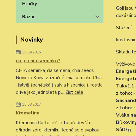
Hračky
Goji jsou
dokázáno,
Bazar
Složení:
Novinky
kustovnic
Skladujte
16.09.2015
co je chia semínko?
Výživové
CHIA semínka, čia semena, chia seeds
Energet
Novinka Kniha Zázračné chia semínko Chia
Energet
-šalvěj španělská ( salvia hispanica ), rostla
Tuky
1.1 
dříve jako jednoletá pl...
číst celé
z toho: 
Sacharid
15.08.2017
z toho: -
Křemelina
Vláknina
Bílkovin
Křemelina Co to je? Je to především
Sůl
0 g
přírodní zdroj křemíku. Jedná se o sypkou