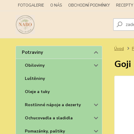
FOTOGALERIE
O NÁS
OBCHODNÍ PODMÍNKY
RECEPTY
Úvod
P
Potraviny
Goji
Obiloviny
Luštěniny
Oleje a tuky
Rostlinné nápoje a dezerty
Ochucovadla a sladidla
Pomazánky, paštiky