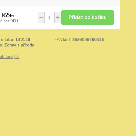
 Kč
/
ks
Přidat do košíku
Kč
bez DPH
roduktu:
140148
EAN kód:
8594046760346
e:
Zdraví z přírody
oblíbených