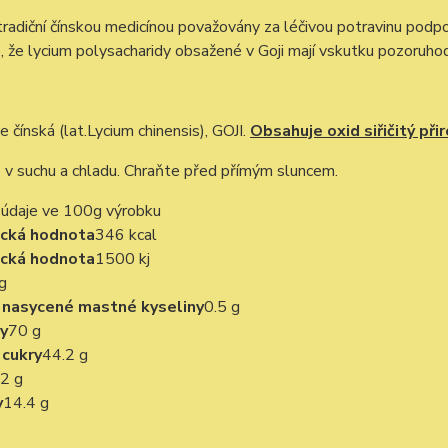
 tradiční čínskou medicínou považovány za léčivou potravinu podpor
 že lycium polysacharidy obsažené v Goji mají vskutku pozoruhodn
e čínská (lat.Lycium chinensis), GOJI.
Obsahuje oxid siřičitý při
 v suchu a chladu. Chraňte před přímým sluncem.
 údaje ve 100g výrobku
ická hodnota
346 kcal
ická hodnota
1500 kj
g
- nasycené mastné kyseliny
0.5 g
y
70 g
 cukry
44.2 g
2 g
y
14.4 g