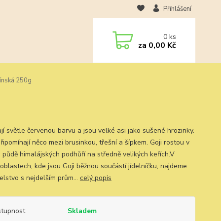
Přihlášení
0
ks
za
0,00 Kč
čínská 250g
jí světle červenou barvu a jsou velké asi jako sušené hrozinky.
řipomínají něco mezi brusinkou, třešní a šípkem. Goji rostou v
 půdě himalájských podhůří na středně velikých keřích.V
 oblastech, kde jsou Goji běžnou součástí jídelníčku, najdeme
elstvo s nejdelším prům...
celý popis
tupnost
Skladem