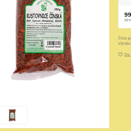
99
88 
Číslo p
Výrobc
Do 