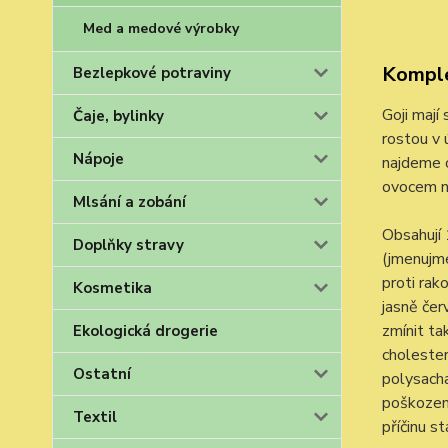
Med a medové výrobky
Komple
Bezlepkové potraviny
Goji mají
Čaje, bylinky
rostou v 
Nápoje
najdeme o
ovocem n
Mlsání a zobání
Obsahují 
Doplňky stravy
(jmenujme
proti rak
Kosmetika
jasně čer
zmínit ta
Ekologická drogerie
cholester
Ostatní
polysacha
poškození
Textil
příčinu s