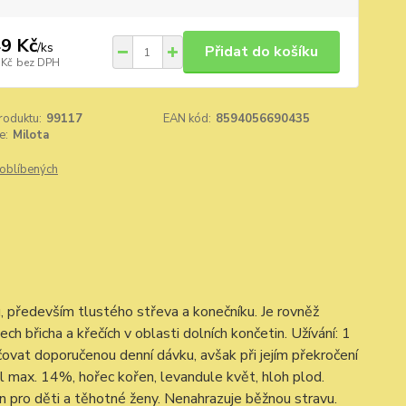
9 Kč
/
ks
Přidat do košíku
 Kč
bez DPH
roduktu:
99117
EAN kód:
8594056690435
e:
Milota
oblíbených
u, především tlustého střeva a konečníku. Je rovněž
ch břicha a křečích v oblasti dolních končetin. Užívání: 1
ačovat doporučenou denní dávku, avšak při jejím překročení
ol max. 14%, hořec kořen, levandule květ, hloh plod.
n pro děti a těhotné ženy. Nenahrazuje běžnou stravu.