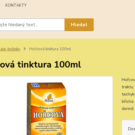
KONTAKTY
Hledat
aje, bylinky
Hořcová tinktura 100ml
ová tinktura 100ml
Hořcov
traktu
tachyka
břicha 
denně (
Dos