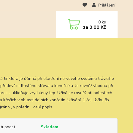
Přihlášení
0
ks
za
0,00 Kč
á tinktura je účinná při ošetření nervového systému trávicího
, především tlustého střeva a konečníku. Je rovněž vhodná při
rdii - uklidňuje zrychlený tep. Užívá se rovněž při bolestech
a křečích v oblasti dolních končetin. Užívání: 1 čaj. lžičku 3x
ráno , v poledn...
celý popis
tupnost
Skladem