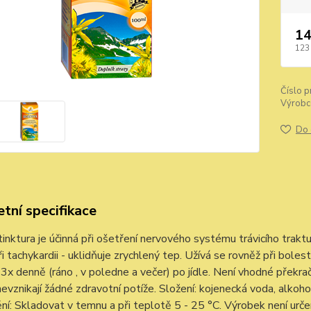
14
123
Číslo p
Výrobc
Do 
tní specifikace
inktura je účinná při ošetření nervového systému trávicího trakt
i tachykardii - uklidňuje zrychlený tep. Užívá se rovněž při boleste
ku 3x denně (ráno , v poledne a večer) po jídle. Není vhodné překr
evznikají žádné zdravotní potíže. Složení: kojenecká voda, alkoh
í: Skladovat v temnu a při teplotě 5 - 25 °C. Výrobek není urče