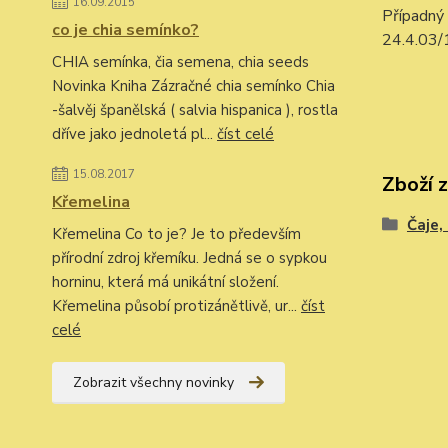
16.09.2015
Případný
co je chia semínko?
24.4.03/
CHIA semínka, čia semena, chia seeds
Novinka Kniha Zázračné chia semínko Chia
-šalvěj španělská ( salvia hispanica ), rostla
dříve jako jednoletá pl...
číst celé
15.08.2017
Zboží 
Křemelina
Čaje,
Křemelina Co to je? Je to především
přírodní zdroj křemíku. Jedná se o sypkou
horninu, která má unikátní složení.
Křemelina působí protizánětlivě, ur...
číst
celé
Zobrazit všechny novinky