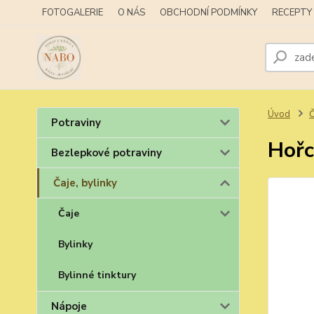
FOTOGALERIE
O NÁS
OBCHODNÍ PODMÍNKY
RECEPTY
Úvod
Č
Potraviny
Hořc
Bezlepkové potraviny
Čaje, bylinky
Čaje
Bylinky
Bylinné tinktury
Nápoje