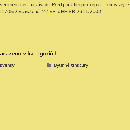
 sediment není na závadu. Před použitím protřepat. Uchovávejt
11705/2 Schválené: MZ SR: č.HH SR-2311/2003
zařazeno v kategoriích
 bylinky
Bylinné tinktury