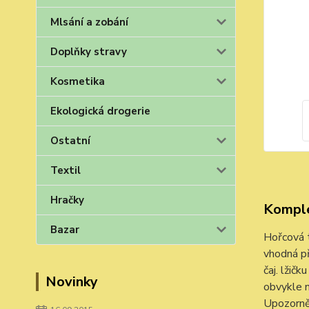
Mlsání a zobání
Doplňky stravy
Kosmetika
Ekologická drogerie
Ostatní
Textil
Hračky
Komple
Bazar
Hořcová t
vhodná př
čaj. lžič
Novinky
obvykle n
Upozorněn