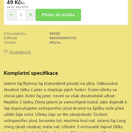
49 Kč
/
ks
44 Kč
bez DPH
Přidat do košíku
Číslo produktu:
99038
EAN kód:
8594056694730
Výrobce:
Milota
Do oblíbených
Kompletní specifikace
Jaterní čaj Bylinný čaj blahodárně působí na játra. Odbourává
škodlivé látky z jater a zlepšuje jejich funkci. Svými účinky se
chová jako čistící čaj jater, nesmí se však dlouhodobě užívat.
Nejdéle 2 týdny. Dieta jaterní je samozřejmě nutná. Jako doplněk k
čaji doporučujeme ostropestřec plod drcený na špičku nože před
užitím čaje sníst. Účinky čaje se tím zdvojnásobí. Složení:
ostropestřec plod, brusinka list, mochna husí nať, zelený čaj Lung
ching (dračí studna), máta nať. Užívání: 3 vrchovaté čajové lžičky