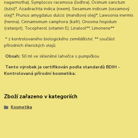
nagarmotha), Symplocos racemosa (lodhra), Ocimum sanctum
(tulsi)*, Azadirachta indica (neem), Sesamum indicum (sezamový
olej)*, Prunus amygdalus dulcis (mandlový olej)*, Lawsonia inermis
(henna), Cinnamomum camphora (kafr), Onosma hispidum
(ratanjot), Tocopherol (vitamin E), Linalool**, Limonene**
* z kontrolovaného biologického zemědělství, ** součást
přírodních éterických olejů
Obsah:
50 ml ve skleněné lahvičce s pumpičkou
Tento výrobek je certifikován podle standardů BDIH -
Kontrolovaná přírodní kosmetika:
Zboží zařazeno v kategoriích
Kosmetika
Pleťové a vlasové oleje