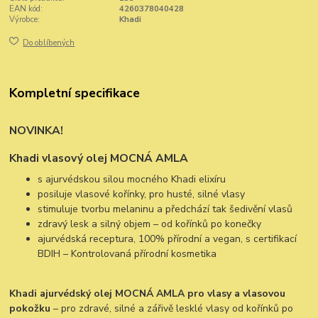
EAN kód:
4260378040428
Výrobce:
Khadi
Do oblíbených
Kompletní specifikace
NOVINKA!
Khadi vlasový olej MOCNÁ AMLA
s ajurvédskou silou mocného Khadi elixíru
posiluje vlasové kořínky, pro husté, silné vlasy
stimuluje tvorbu melaninu a předchází tak šedivění vlasů
zdravý lesk a silný objem – od kořínků po konečky
ajurvédská receptura, 100% přírodní a vegan, s certifikací
BDIH – Kontrolovaná přírodní kosmetika
Khadi ajurvédský olej MOCNÁ AMLA pro vlasy a vlasovou
pokožku
– pro zdravé, silné a zářivě lesklé vlasy od kořínků po