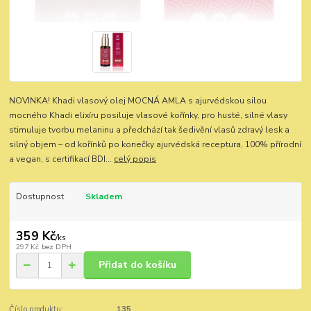
NOVINKA! Khadi vlasový olej MOCNÁ AMLA s ajurvédskou silou
mocného Khadi elixíru posiluje vlasové kořínky, pro husté, silné vlasy
stimuluje tvorbu melaninu a předchází tak šedivění vlasů zdravý lesk a
silný objem – od kořínků po konečky ajurvédská receptura, 100% přírodní
a vegan, s certifikací BDI...
celý popis
Dostupnost
Skladem
359 Kč
/
ks
297 Kč
bez DPH
Přidat do košíku
Číslo produktu:
135