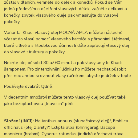
zůstal v dlaních, vemněte do délek a konečků. Pokud se Vám
jedná především o ošetření vlasových délek, začněte délkami a
konečky, zbytek vlasového oleje pak vmasírujte do vlasové
pokožky.
Varianta: Khadi vlasový olej MOCNÁ AMLA můžete následně
včesat do vlasů pomocí vlasového kartáče s přírodními štětinami,
které citlivě a s hloubkovou účinností dále zapracují vlasový olej
do vlasové struktury a pokožky.
Nechte olej působit 30 až 60 minut a pak vlasy umyjte Khadi
šampónem. Pro zintenzivnění účinku ho můžete nechat působit
přes noc anebo si ovinout vlasy ručníkem, abyste je drželi v teple.
Používejte dvakrát týdně.
V decentním množství můžete tento vlasový olej používat také
jako bezoplachovou „leave-in" péči.
Složení (INCI):
Helianthus annuus (slunečnicový olej)*, Emblica
officinalis (olej z amly)*, Eclipta alba (bhringaraj), Bacopa
monniera (brahmi), Cyperus rotundus (indická ořechová tráva,