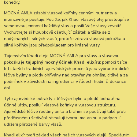
konečky.
MOCNÁ AMLA zásobí vlasové kořínky cennými nutrienty a
intenzivně je posiluje. Pociťte, jak Khadi vlasový olej prostoupí se
sametovou jemností každičký vlas a posílí Vaše vlasy zevnitř.
Vychutnejte si hloubkově ošetřující zážitek a těšte se z
nadýchaných, silných vlasů, protože zdravá vlasová pokožka a
silné kořínky jsou předpokladem pro krásné vlasy.
Tajemstvím Khadi oleje MOCNÁ AMLA pro vlasy a vlasovou
pokožku je
tajuplný mocný účinek Khadi elixíru
:
pomocí tisíce
let starých tradičních ajurvédských procesů jsou vybrané indické
léčivé byliny a plody ohřívány nad otevřeným ohněm, citlivě a za
podmínek v závislosti na ingredienci, v řádech hodin či dokonce
dní.
Tyto ajurvédské extrakty z léčivých bylin a plodů, bohaté na
účinné látky, posilují vlasové kořínky a vlasovou strukturu.
Ajurvédské léčivé rostliny amla a brahmi se používají také proti
předčasnému šedivění: stimuluji tvorbu melaninu a podporují
udržení přirozené barvy vlasů.
Khadi elixír tvoří základ všech našich vlasových olejů. Speciálními