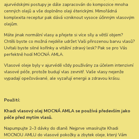
ajurvédskými postupy je dále zapracován do kompozice mnoha
cenných olejů a vše doplněno oleji éterickými. Mimořádná
komplexita receptur pak dává vzniknout vysoce účinným vlasovým
olejům.
Máte jinak normální vlasy a přejete si více síly a větší objem?
Chtěli byste co možná nejdéle udržet Vaši přirozenou barvu vlasů?
Uvítali byste silné kořínky a vitální zdravý lesk? Pak se pro Vás
perfektně hodí MOCNÁ AMLA.
Vlasové oleje byly v ajurvédě vždy používány za účelem intenzivní
vlasové péče, protože budují vlas zevnitř. Vaše vlasy nejenže
vypadají opečovávané, ale vyzařují energii a zdravou krásu.
Použití:
Khadi vlasový olej MOCNÁ AMLA se používá především jako
péče před mytím vlasů.
Napumpujte 2–3 dávky do dlaně. Nejprve vmasírujte Khadi
MOCNOU AMLU do vlasové pokožky a zbytek oleje, který Vám