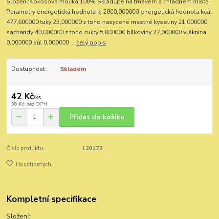
Složení:Kokosová mouka 100% Skladujte na tmavém a chladném místě
Parametry energetická hodnota kj 2000,000000 energetická hodnota kcal
477,600000 tuky 23,000000 z toho nasycené mastné kyseliny 21,000000
sacharidy 40,000000 z toho cukry 5,000000 bílkoviny 27,000000 vláknina
0,000000 sůl 0,000000 ...
celý popis
Dostupnost
Skladem
42 Kč
/
ks
38 Kč
bez DPH
Přidat do košíku
Číslo produktu:
120172
Do oblíbených
Kompletní specifikace
Složení: