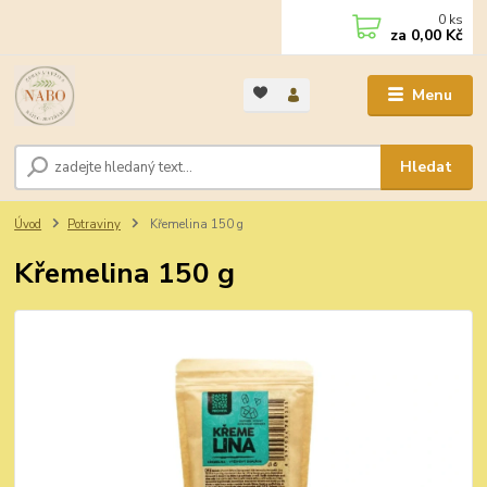
0
ks
za
0,00 Kč
Menu
Hledat
Úvod
Potraviny
Křemelina 150 g
Křemelina 150 g