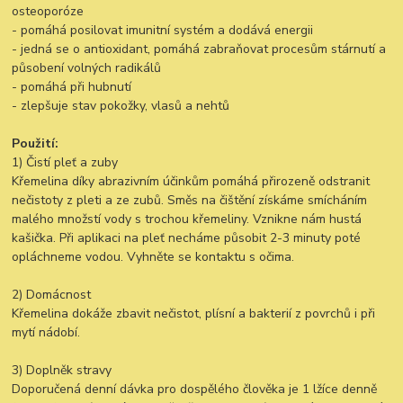
osteoporóze
- pomáhá posilovat imunitní systém a dodává energii
- jedná se o antioxidant, pomáhá zabraňovat procesům stárnutí a
působení volných radikálů
- pomáhá při hubnutí
- zlepšuje stav pokožky, vlasů a nehtů
Použití:
1) Čistí pleť a zuby
Křemelina díky abrazivním účinkům pomáhá přirozeně odstranit
nečistoty z pleti a ze zubů. Směs na čištění získáme smícháním
malého množstí vody s trochou křemeliny. Vznikne nám hustá
kašička. Při aplikaci na pleť necháme působit 2-3 minuty poté
opláchneme vodou. Vyhněte se kontaktu s očima.
2) Domácnost
Křemelina dokáže zbavit nečistot, plísní a bakterií z povrchů i při
mytí nádobí.
3) Doplněk stravy
Doporučená denní dávka pro dospělého člověka je 1 lžíce denně