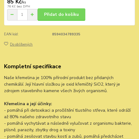
85 Kč
/
ks
76 Kč
bez DPH
Přidat do košíku
EAN kód:
8594034789335
Do oblíbených
Kompletní specifikace
Naše křemelina je 100% přírodní produkt bez přidaných
chemikálií. Její hlavní složkou je oxid křemičitý SiO2, který je
zdrojem stavebního kamene všech živých organismů.
Křemelina a její účinky:
- pomáhá při detoxikaci a pročištění tlustého střeva, které odráží
až 80% našeho zdravotního stavu
- pomáhá vychytávat a následně vylučovat z organismu bakterie,
plísně, parazity, zbytky drog a toxiny
- pomáhá zesilovat stavbu kostí a zubů, pomáhá předcházet