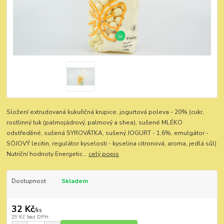
Složení extrudovaná kukuřičná krupice, jogurtová poleva - 20% (cukr,
rostlinný tuk (palmojádrový, palmový a shea), sušené MLÉKO
odstředěné, sušená SYROVÁTKA, sušený JOGURT - 1,6%, emulgátor -
SÓJOVÝ lecitin, regulátor kyselosti - kyselina citronová, aroma, jedlá sůl)
Nutriční hodnoty Energetic...
celý popis
Dostupnost
Skladem
32 Kč
/
ks
29 Kč
bez DPH