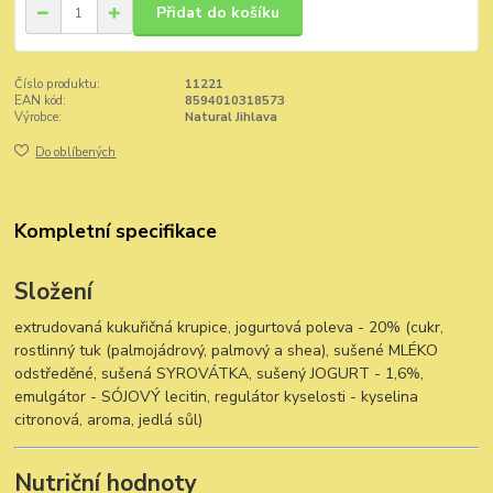
Přidat do košíku
Číslo produktu:
11221
EAN kód:
8594010318573
Výrobce:
Natural Jihlava
Do oblíbených
Kompletní specifikace
Složení
extrudovaná kukuřičná krupice, jogurtová poleva - 20% (cukr,
rostlinný tuk (palmojádrový, palmový a shea), sušené MLÉKO
odstředěné, sušená SYROVÁTKA, sušený JOGURT - 1,6%,
emulgátor - SÓJOVÝ lecitin, regulátor kyselosti - kyselina
citronová, aroma, jedlá sůl)
Nutriční hodnoty