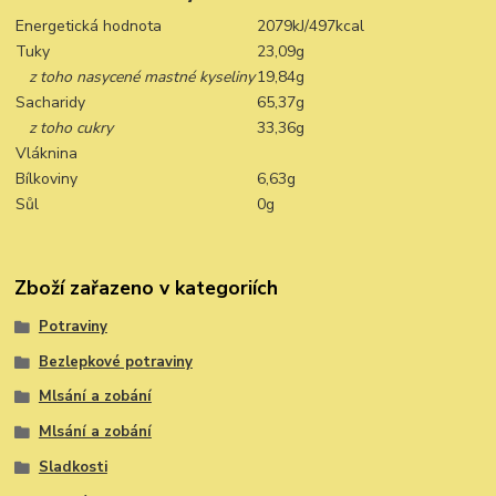
Energetická hodnota
2079kJ/497kcal
Tuky
23,09g
z toho nasycené mastné kyseliny
19,84g
Sacharidy
65,37g
z toho cukry
33,36g
Vláknina
Bílkoviny
6,63g
Sůl
0g
Zboží zařazeno v kategoriích
Potraviny
Bezlepkové potraviny
Mlsání a zobání
Mlsání a zobání
Sladkosti