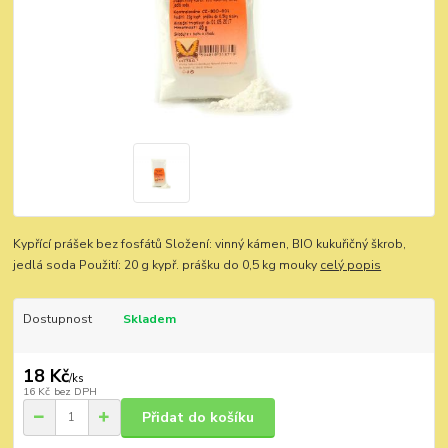
Kypřící prášek bez fosfátů Složení: vinný kámen, BIO kukuřičný škrob,
jedlá soda Použití: 20 g kypř. prášku do 0,5 kg mouky
celý popis
Dostupnost
Skladem
18 Kč
/
ks
16 Kč
bez DPH
Přidat do košíku