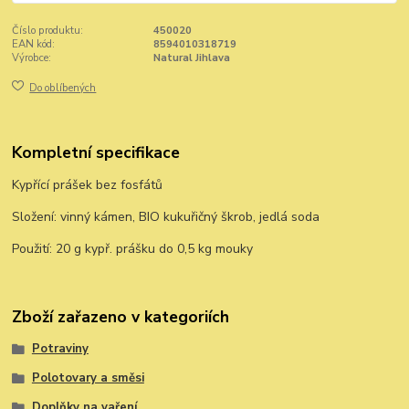
Číslo produktu:
450020
EAN kód:
8594010318719
Výrobce:
Natural Jihlava
Do oblíbených
Kompletní specifikace
Kypřící prášek bez fosfátů
Složení: vinný kámen, BIO kukuřičný škrob, jedlá soda
Použití: 20 g kypř. prášku do 0,5 kg mouky
Zboží zařazeno v kategoriích
Potraviny
Polotovary a směsi
Doplňky na vaření