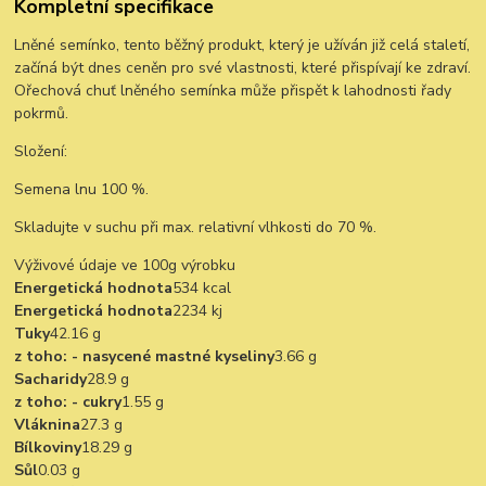
Kompletní specifikace
Lněné semínko, tento běžný produkt, který je užíván již celá staletí,
začíná být dnes ceněn pro své vlastnosti, které přispívají ke zdraví.
Ořechová chuť lněného semínka může přispět k lahodnosti řady
pokrmů.
Složení:
Semena lnu 100 %.
Skladujte v suchu při max. relativní vlhkosti do 70 %.
Výživové údaje ve 100g výrobku
Energetická hodnota
534 kcal
Energetická hodnota
2234 kj
Tuky
42.16 g
z toho: - nasycené mastné kyseliny
3.66 g
Sacharidy
28.9 g
z toho: - cukry
1.55 g
Vláknina
27.3 g
Bílkoviny
18.29 g
Sůl
0.03 g