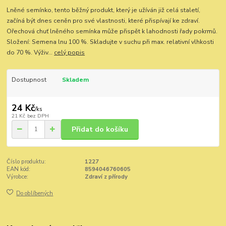
Lněné semínko, tento běžný produkt, který je užíván již celá staletí,
začíná být dnes ceněn pro své vlastnosti, které přispívají ke zdraví.
Ořechová chuť lněného semínka může přispět k lahodnosti řady pokrmů.
Složení: Semena lnu 100 %. Skladujte v suchu při max. relativní vlhkosti
do 70 %. Výživ...
celý popis
Dostupnost
Skladem
24 Kč
/
ks
21 Kč
bez DPH
Přidat do košíku
Číslo produktu:
1227
EAN kód:
8594046760605
Výrobce:
Zdraví z přírody
Do oblíbených