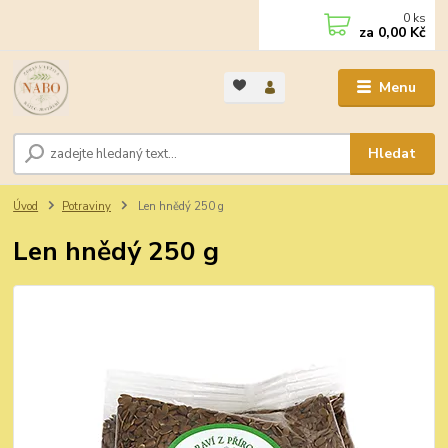
0
ks
za
0,00 Kč
Menu
Hledat
Úvod
Potraviny
Len hnědý 250 g
Len hnědý 250 g