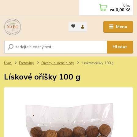
0
ks
za
0,00 Kč
Menu
Hledat
Úvod
Potraviny
Ořechy, sušené plody
Lískové oříšky 100 g
Lískové oříšky 100 g