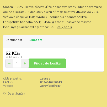
Složení: 100% lískové ořechy Může obsahovat stopy jader podzemnice
olejné a sezamu. Skladujte v suchu při max. relativní vlhkosti do 70 %.
Výživové údaje ve 100g výrobku Energetická hodnota628 kcal
Energetická hodnota2627 kj Tuky62 g z toho: - nasycené mastné
kyseliny5 g Sacharidy16 g z toho: - cu...
celý popis
Dostupnost
Skladem
62 Kč
/
ks
55 Kč
bez DPH
Přidat do košíku
Číslo produktu:
110511
EAN kód:
8594046760643
Výrobce:
Zdraví z přírody
Do oblíbených