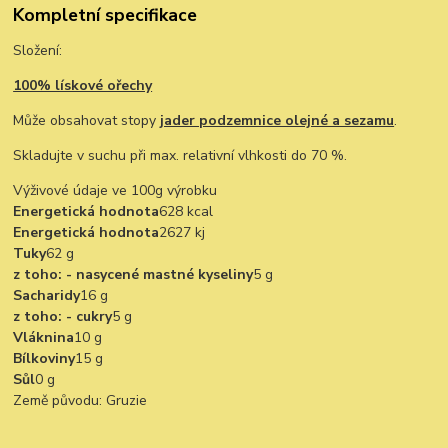
Kompletní specifikace
Složení:
100% lískové ořechy
Může obsahovat stopy
jader podzemnice olejné a sezamu
.
Skladujte v suchu při max. relativní vlhkosti do 70 %.
Výživové údaje ve 100g výrobku
Energetická hodnota
628 kcal
Energetická hodnota
2627 kj
Tuky
62 g
z toho: - nasycené mastné kyseliny
5 g
Sacharidy
16 g
z toho: - cukry
5 g
Vláknina
10 g
Bílkoviny
15 g
Sůl
0 g
Země původu: Gruzie